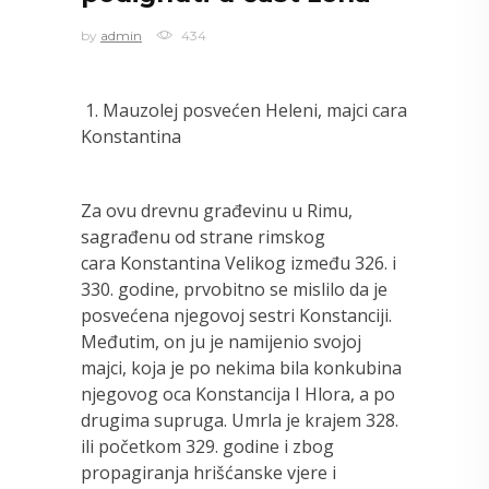
by
admin
434
1. Mauzolej posvećen Heleni, majci cara
Konstantina
Za ovu drevnu građevinu u Rimu,
sagrađenu od strane rimskog
cara Konstantina Velikog između 326. i
330. godine, prvobitno se mislilo da je
posvećena njegovoj sestri Konstanciji.
Međutim, on ju je namijenio svojoj
majci, koja je po nekima bila konkubina
njegovog oca Konstancija I Hlora, a po
drugima supruga. Umrla je krajem 328.
ili početkom 329. godine i zbog
propagiranja hrišćanske vjere i