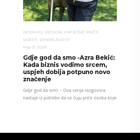
INTERVJU
,
REGION
,
USPJEŠNE PRIČE
,
VIJESTI
,
ZANIMLJIVOSTI
May 21, 2026
Gdje god da smo -Azra Bekić:
Kada biznis vodimo srcem,
uspjeh dobija potpuno novo
značenje
Gdje god da smo – Ova serija razgovora
nastaje iz potrebe da se čuju priče osoba koje