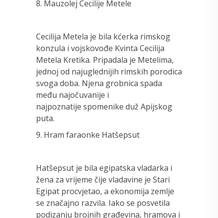
8. Mauzolej Cecilije Metele
Cecilija Metela je bila kćerka rimskog
konzula i vojskovođe Kvinta Cecilija
Metela Kretika. Pripadala je Metelima,
jednoj od najuglednijih rimskih porodica
svoga doba. Njena grobnica spada
među najočuvanije i
najpoznatije spomenike duž Apijskog
puta.
9. Hram faraonke Hatšepsut
Hatšepsut je bila egipatska vladarka i
žena za vrijeme čije vladavine je Stari
Egipat procvjetao, a ekonomija zemlje
se značajno razvila. Iako se posvetila
podizanju brojnih građevina, hramova i