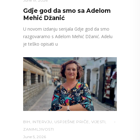
June 19, 2026
Gdje god da smo sa Adelom
Mehić Džanić
U novom izdanju serijala Gdje god da smo
razgovaramo s Adelom Mehić Džanić. Adelu
je teško opisati u
BIH
,
INTERVJU
,
USPJEŠNE PRIČE
,
VIJESTI
,
ZANIMLJIVOSTI
June 5, 2026