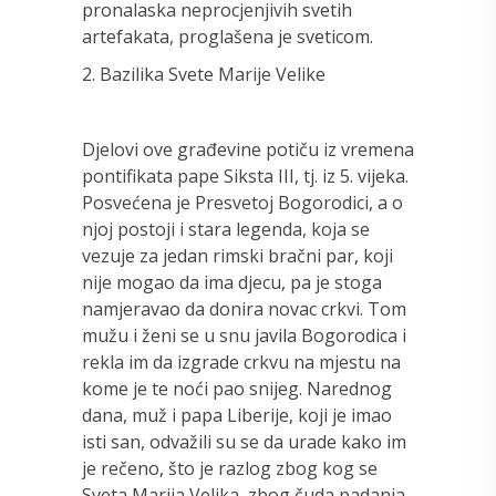
pronalaska neprocjenjivih svetih
artefakata, proglašena je sveticom.
2. Bazilika Svete Marije Velike
Djelovi ove građevine potiču iz vremena
pontifikata pape Siksta III, tj. iz 5. vijeka.
Posvećena je Presvetoj Bogorodici, a o
njoj postoji i stara legenda, koja se
vezuje za jedan rimski bračni par, koji
nije mogao da ima djecu, pa je stoga
namjeravao da donira novac crkvi. Tom
mužu i ženi se u snu javila Bogorodica i
rekla im da izgrade crkvu na mjestu na
kome je te noći pao snijeg. Narednog
dana, muž i papa Liberije, koji je imao
isti san, odvažili su se da urade kako im
je rečeno, što je razlog zbog kog se
Sveta Marija Velika, zbog čuda padanja