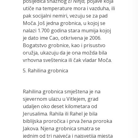
posljedica snažnog
El Ninja,
pojave koja
utiče na temperature mora i vazduha, ili
pak socijalni nemiri, vezuju se za pad
Moča. Još jedna grobnica, u kojoj se
nalazi 1.700 godina stara mumija kojoj
je dato ime Cao, otkrivena je 2006.
Bogatstvo grobnice, kao i prisustvo
oružja, ukazuju da je ona možda bila
vrhovna sveštenica ili čak vladar Moča.
5. Rahilina grobnica
Rahilina grobnica smještena je na
sjevernom ulazu u Vitlejem, grad
udaljen oko deset kilometara od
Jerusalima. Rahila ili Rahel je bila
biblijska proročica i prva žena proroka
Jakova. Njena grobnica smatra se
jednim od tri najveća i najsvetija mjesta