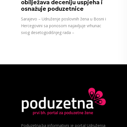
obilježava deceniju uspjeha i
osnažuje poduzetnice
Sarajevo – Udruženje poslovnih žena u Bosni i
Hercegovini sa ponosom najavljuje vrhunac
svog desetogodišnjeg rada –
Poduzetna.ba informativni je portal Udruženja