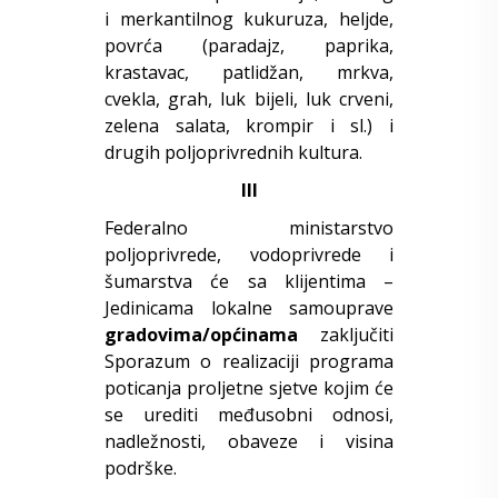
i merkantilnog kukuruza, heljde,
povrća (paradajz, paprika,
krastavac, patlidžan, mrkva,
cvekla, grah, luk bijeli, luk crveni,
zelena salata, krompir i sl.) i
drugih poljoprivrednih kultura.
III
Federalno ministarstvo
poljoprivrede, vodoprivrede i
šumarstva će sa klijentima –
Jedinicama lokalne samouprave
gradovima/općinama
zaključiti
Sporazum o realizaciji programa
poticanja proljetne sjetve kojim će
se urediti međusobni odnosi,
nadležnosti, obaveze i visina
podrške.