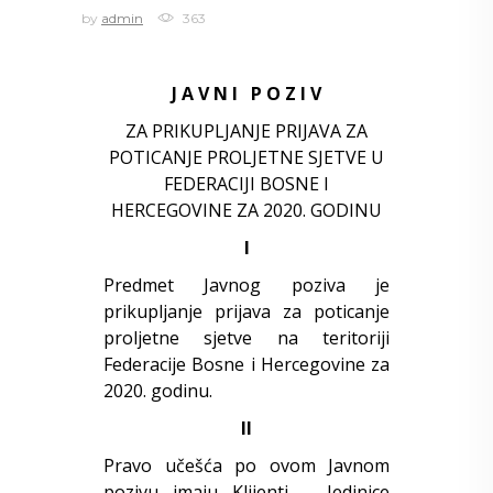
by
admin
363
J A V N I P O Z I V
ZA PRIKUPLJANJE PRIJAVA ZA
POTICANJE PROLJETNE SJETVE U
FEDERACIJI BOSNE I
HERCEGOVINE ZA 2020. GODINU
I
Predmet Javnog poziva je
prikupljanje prijava za poticanje
proljetne sjetve na teritoriji
Federacije Bosne i Hercegovine za
2020. godinu.
II
Pravo učešća po ovom Javnom
pozivu imaju Klijenti – Jedinice