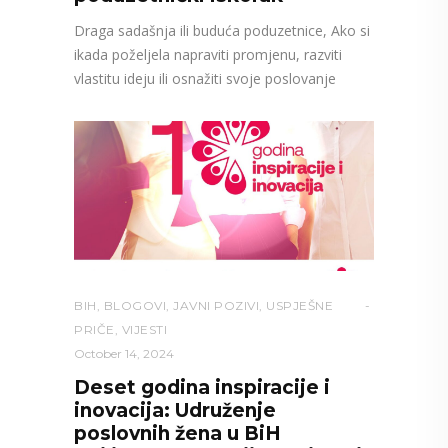
Draga sadašnja ili buduća poduzetnice, Ako si
ikada poželjela napraviti promjenu, razviti
vlastitu ideju ili osnažiti svoje poslovanje
BIH
,
BLOGOVI
,
JAVNI POZIVI
,
USPJEŠNE
PRIČE
,
VIJESTI
October 14, 2024
Deset godina inspiracije i
inovacija: Udruženje
poslovnih žena u BiH