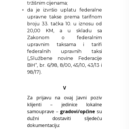
tržišnim cijenama;
da je izvršio uplatu federalne
upravne takse prema tarifnom
broju 33. tačka 10. u iznosu od
20,00 KM, a u skladu sa
Zakonom o federalnim
upravnim taksama i tarifi
federalnih upravnih taksi
(„Službene novine Federacije
BiH“, br. 6/98, 8/00, 45/10, 43/13 i
98/17).
V
Za prijavu na ovaj Javni poziv
klijenti – jedinice lokalne
samouprave –
gradovi/općine
su
dužni dostaviti sljedeću
dokumentaciju: