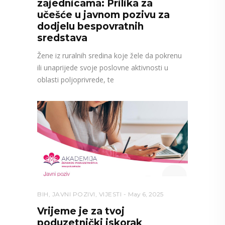
zajednicama: Prilika za
učešće u javnom pozivu za
dodjelu bespovratnih
sredstava
Žene iz ruralnih sredina koje žele da pokrenu
ili unaprijede svoje poslovne aktivnosti u
oblasti poljoprivrede, te
BIH
,
JAVNI POZIVI
,
VIJESTI
May 6, 2025
Vrijeme je za tvoj
poduzetnički iskorak