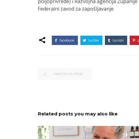
poljoprivrede) i Razvojna agencija Župani
Federalni zavod za zapošljavanje.
facebook
twitter
tumblr
PREVIOUS POST
Related posts you may also like