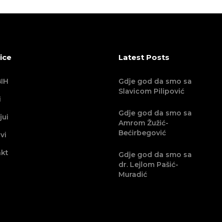
ice
Latest Posts
IH
Gdje god da smo sa
Slavicom Pilipović
i
Gdje god da smo sa
jui
Amrom Žužić-
Bećirbegović
vi
kt
Gdje god da smo sa
dr. Lejlom Pašić-
Muradić