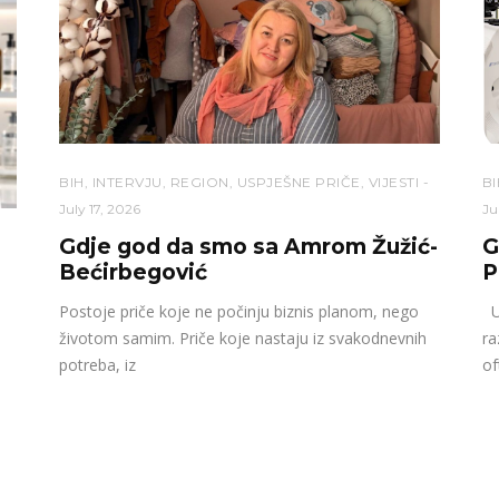
BIH
,
INTERVJU
,
REGION
,
USPJEŠNE PRIČE
,
VIJESTI
BI
July 17, 2026
Ju
Gdje god da smo sa Amrom Žužić-
G
Bećirbegović
P
Postoje priče koje ne počinju biznis planom, nego
U 
životom samim. Priče koje nastaju iz svakodnevnih
ra
potreba, iz
of