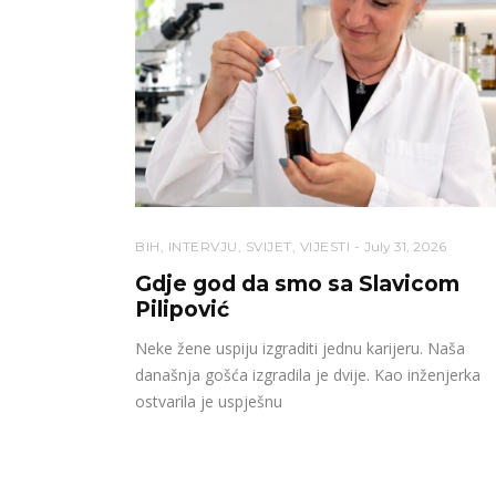
BIH
,
INTERVJU
,
SVIJET
,
VIJESTI
July 31, 2026
Gdje god da smo sa Slavicom
Pilipović
Neke žene uspiju izgraditi jednu karijeru. Naša
današnja gošća izgradila je dvije. Kao inženjerka
ostvarila je uspješnu