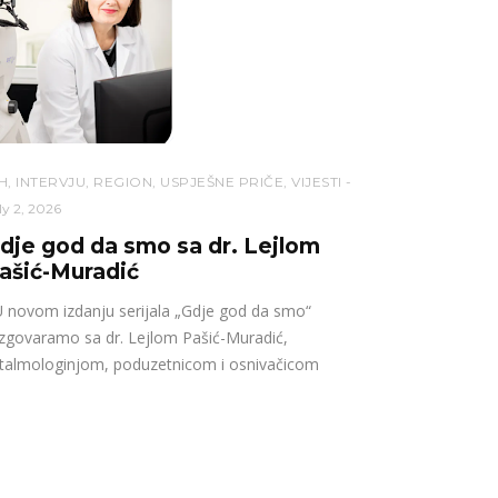
H
,
INTERVJU
,
REGION
,
USPJEŠNE PRIČE
,
VIJESTI
ly 2, 2026
dje god da smo sa dr. Lejlom
ašić-Muradić
novom izdanju serijala „Gdje god da smo“
zgovaramo sa dr. Lejlom Pašić-Muradić,
talmologinjom, poduzetnicom i osnivačicom