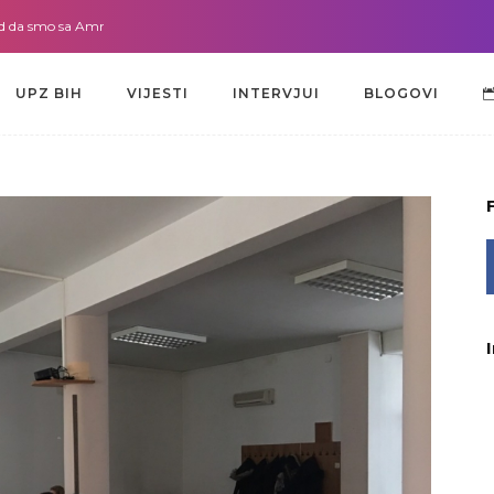
mo sa Amrom Žužić-Bećirbegović
Gdje god da smo sa dr. Lejlom Pašić-Mur
UPZ BIH
VIJESTI
INTERVJUI
BLOGOVI
UPZ BIH
VIJESTI
INTERVJUI
BLOGOVI