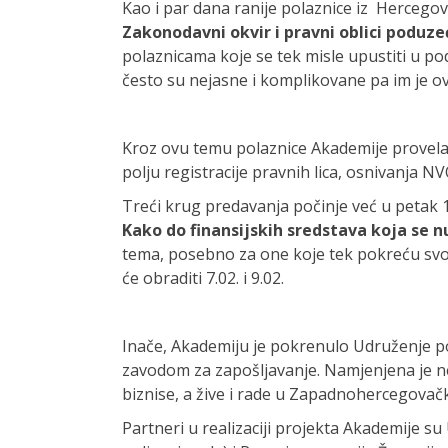
Kao i par dana ranije polaznice iz Hercego
Zakonodavni okvir i pravni oblici poduze
polaznicama koje se tek misle upustiti u p
često su nejasne i komplikovane pa im je o
Kroz ovu temu polaznice Akademije provela 
polju registracije pravnih lica, osnivanja NV
Treći krug predavanja počinje već u petak 1
Kako do finansijskih sredstava koja se 
tema, posebno za one koje tek pokreću svoj
će obraditi 7.02. i 9.02.
Inače, Akademiju je pokrenulo Udruženje po
zavodom za zapošljavanje. Namjenjena je n
biznise, a žive i rade u Zapadnohercegovač
Partneri u realizaciji projekta Akademije s