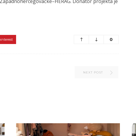
je Zapadnohercegovačke–HERAG. Donator projekta je
0
pinterest
NEXT POST