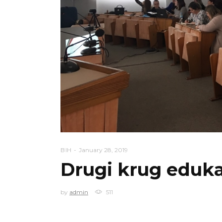
BIH
January 28, 2019
Drugi krug eduka
by
admin
511