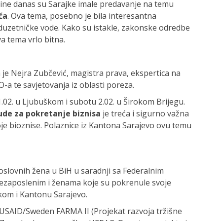
vine danas su Sarajke imale predavanje na temu
ća
. Ova tema, posebno je bila interesantna
oduzetničke vode. Kako su istakle, zakonske odredbe
va tema vrlo bitna.
je Nejra Zubčević, magistra prava, ekspertica na
O-a te savjetovanja iz oblasti poreza.
.02. u Ljubuškom i subotu 2.02. u Širokom Brijegu.
nude za pokretanje biznisa
je treća i sigurno važna
e bioznise. Polaznice iz Kantona Sarajevo ovu temu
slovnih žena u BiH u saradnji sa Federalnim
ezaposlenim i ženama koje su pokrenule svoje
kom i Kantonu Sarajevo.
u USAID/Sweden FARMA II (Projekat razvoja tržišne