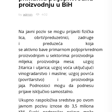
proizvodnju u BiH
by
admin
402
Na javni poziv se mogu prijaviti fizička
lica, obrti/preduzetnici, zadruge
i preduzeća koja
se aktivno bave primarnom poljoprivrednom
proizvodnjom u sektorima: proizvodnja
mlijeka; proizvodnja mesa; uzgoj
žitarica i uljarica; uzgoj voća uključujući
vinogradarstvo i masline; uzgoj povrća
(povrtlarstvo) i proizvodnja
jaja. Podnosioci mogu da podnesu
prijave isključivo samostalno.
Ukupno raspoloživa sredstva po ovom
javnom pozivu iznose do 3,5 miliona
KM. Svaki podnosilac prijave može