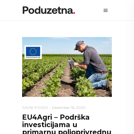
JAVNI POZIVI
December 16, 2020
EU4Agri – Podrška
investicijama u
primarnu poljoprivrednu