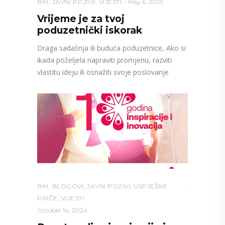
BIH
,
JAVNI POZIVI
,
VIJESTI
May 6, 2025
Vrijeme je za tvoj
poduzetnički iskorak
Draga sadašnja ili buduća poduzetnice, Ako si
ikada poželjela napraviti promjenu, razviti
vlastitu ideju ili osnažiti svoje poslovanje
BIH
,
BLOGOVI
,
JAVNI POZIVI
,
USPJEŠNE
PRIČE
,
VIJESTI
October 14, 2024