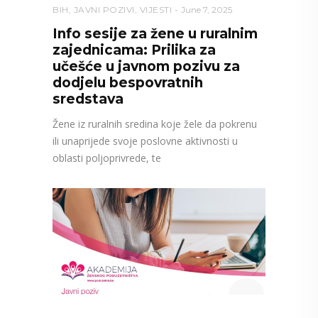
BIH
,
JAVNI POZIVI
,
VIJESTI
June 7, 2025
Info sesije za žene u ruralnim
zajednicama: Prilika za
učešće u javnom pozivu za
dodjelu bespovratnih
sredstava
Žene iz ruralnih sredina koje žele da pokrenu
ili unaprijede svoje poslovne aktivnosti u
oblasti poljoprivrede, te