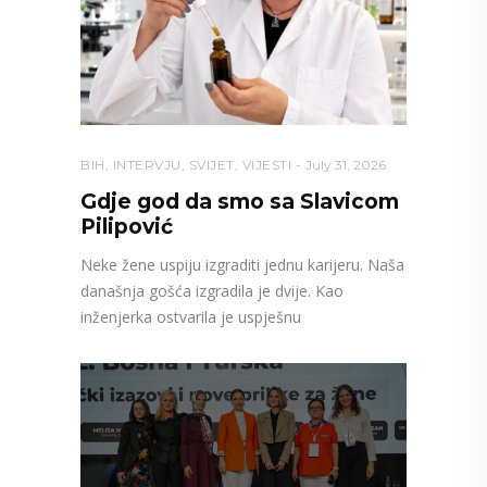
BIH
,
INTERVJU
,
SVIJET
,
VIJESTI
July 31, 2026
Gdje god da smo sa Slavicom
Pilipović
Neke žene uspiju izgraditi jednu karijeru. Naša
današnja gošća izgradila je dvije. Kao
inženjerka ostvarila je uspješnu