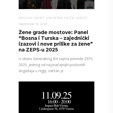
REGION
,
SVIJET
,
USPJEŠNE PRIČE
,
VIJESTI
September 16, 2025
Žene grade mostove: Panel
“Bosna i Turska – zajednički
izazovi i nove prilike za žene”
na ZEPS-u 2025
U okviru Generalnog BH sajma privrede ZEPS
2025, jednog od najznačajnijih poslovnih
događaja u regiji, održan je