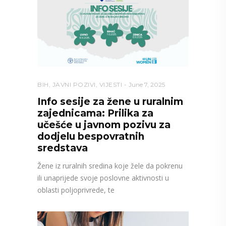
BIH
,
JAVNI POZIVI
,
VIJESTI
June 7, 2025
Info sesije za žene u ruralnim
zajednicama: Prilika za
učešće u javnom pozivu za
dodjelu bespovratnih
sredstava
Žene iz ruralnih sredina koje žele da pokrenu
ili unaprijede svoje poslovne aktivnosti u
oblasti poljoprivrede, te