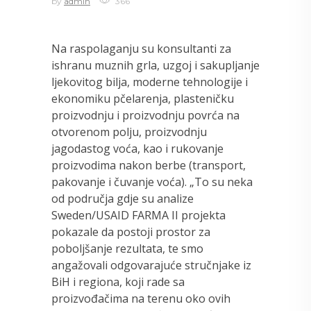
by
admin
366
Na raspolaganju su konsultanti za
ishranu muznih grla, uzgoj i sakupljanje
ljekovitog bilja, moderne tehnologije i
ekonomiku pčelarenja, plasteničku
proizvodnju i proizvodnju povrća na
otvorenom polju, proizvodnju
jagodastog voća, kao i rukovanje
proizvodima nakon berbe (transport,
pakovanje i čuvanje voća). „To su neka
od područja gdje su analize
Sweden/USAID FARMA II projekta
pokazale da postoji prostor za
poboljšanje rezultata, te smo
angažovali odgovarajuće stručnjake iz
BiH i regiona, koji rade sa
proizvođačima na terenu oko ovih