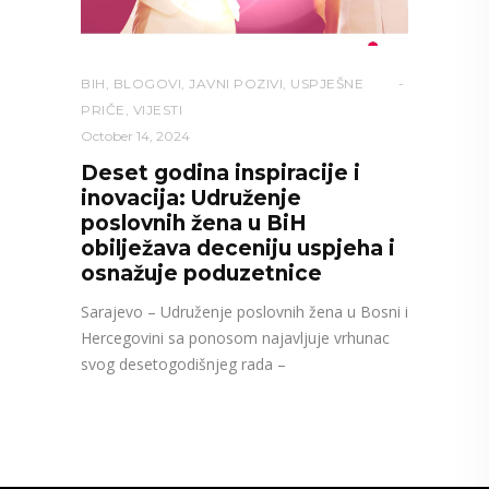
BIH
,
BLOGOVI
,
JAVNI POZIVI
,
USPJEŠNE
PRIČE
,
VIJESTI
October 14, 2024
Deset godina inspiracije i
inovacija: Udruženje
poslovnih žena u BiH
obilježava deceniju uspjeha i
osnažuje poduzetnice
Sarajevo – Udruženje poslovnih žena u Bosni i
Hercegovini sa ponosom najavljuje vrhunac
svog desetogodišnjeg rada –