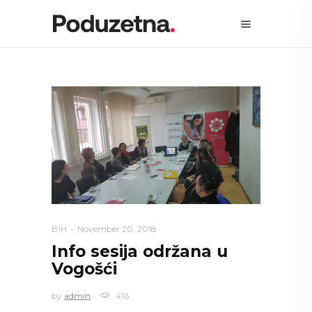
BIH
November 20, 2018
Info sesija održana u
Vogošći
by
admin
416