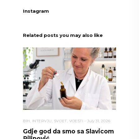
Instagram
Related posts you may also like
BIH
,
INTERVJU
,
SVIJET
,
VIJESTI
July 31, 2026
Gdje god da smo sa Slavicom
Pilipović