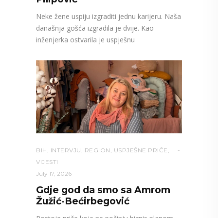
Neke žene uspiju izgraditi jednu karijeru. Naša
današnja gošća izgradila je dvije. Kao
inženjerka ostvarila je uspješnu
BIH
,
INTERVJU
,
REGION
,
USPJEŠNE PRIČE
,
VIJESTI
July 17, 2026
Gdje god da smo sa Amrom
Žužić-Bećirbegović