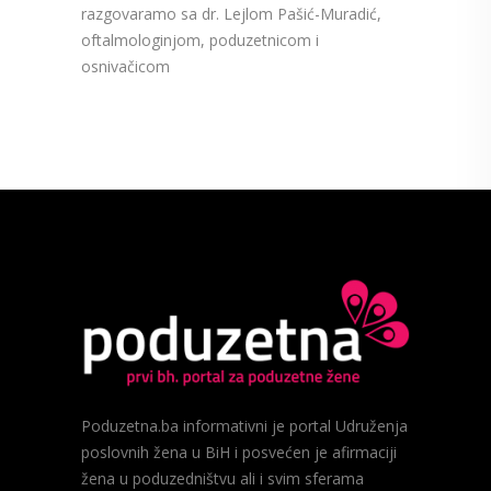
razgovaramo sa dr. Lejlom Pašić-Muradić,
oftalmologinjom, poduzetnicom i
osnivačicom
Poduzetna.ba informativni je portal Udruženja
poslovnih žena u BiH i posvećen je afirmaciji
žena u poduzedništvu ali i svim sferama