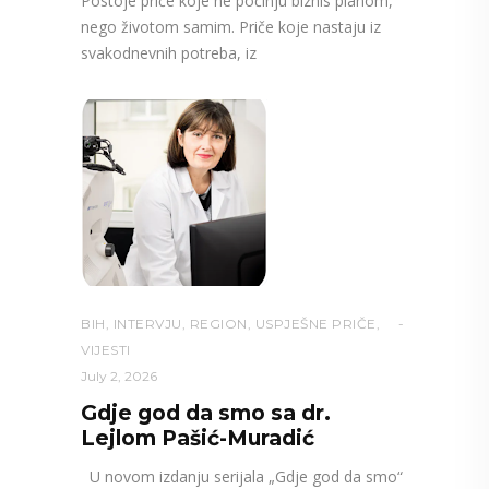
Postoje priče koje ne počinju biznis planom,
nego životom samim. Priče koje nastaju iz
svakodnevnih potreba, iz
BIH
,
INTERVJU
,
REGION
,
USPJEŠNE PRIČE
,
VIJESTI
July 2, 2026
Gdje god da smo sa dr.
Lejlom Pašić-Muradić
U novom izdanju serijala „Gdje god da smo“