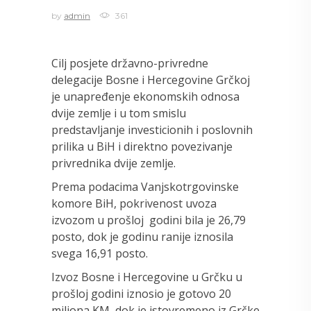
by
admin
361
Cilj posjete državno-privredne
delegacije Bosne i Hercegovine Grčkoj
je unapređenje ekonomskih odnosa
dvije zemlje i u tom smislu
predstavljanje investicionih i poslovnih
prilika u BiH i direktno povezivanje
privrednika dvije zemlje.
Prema podacima Vanjskotrgovinske
komore BiH, pokrivenost uvoza
izvozom u prošloj godini bila je 26,79
posto, dok je godinu ranije iznosila
svega 16,91 posto.
Izvoz Bosne i Hercegovine u Grčku u
prošloj godini iznosio je gotovo 20
miliona KM, dok je istovremeno iz Grčke