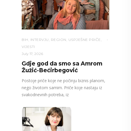
BIH
,
INTERVJU
,
REGION
,
USPJEŠNE PRIČE
,
VIJESTI
July 17, 2026
Gdje god da smo sa Amrom
Žužić-Bećirbegović
Postoje priče koje ne počinju biznis planom,
nego životom samim. Priče koje nastaju iz
svakodnevnih potreba, iz