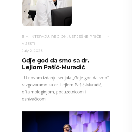
BIH
,
INTERVJU
,
REGION
,
USPJEŠNE PRIČE
,
VIJESTI
July 2, 2026
Gdje god da smo sa dr.
Lejlom Pašić-Muradić
U novom izdanju serijala „Gdje god da smo“
razgovaramo sa dr. Lejlom Pašić-Muradić,
oftalmologinjom, poduzetnicom i
osnivačicom