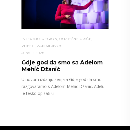
INTERVJU
,
REGION
,
USPJEŠNE PRIČE
,
VIJESTI
,
ZANIMLJIVOSTI
June 19, 2026
Gdje god da smo sa Adelom
Mehić Džanić
U novom izdanju serijala Gdje god da smo
razgovaramo s Adelom Mehić Džanić. Adelu
je teško opisati u