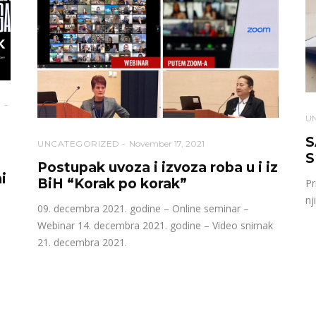
U
S
UNCATEGORIZED
November 17, 2021
S
Postupak uvoza i izvoza roba u i iz
i
BiH “Korak po korak”
Pr
nj
09. decembra 2021. godine – Online seminar –
Webinar 14. decembra 2021. godine – Video snimak
21. decembra 2021.