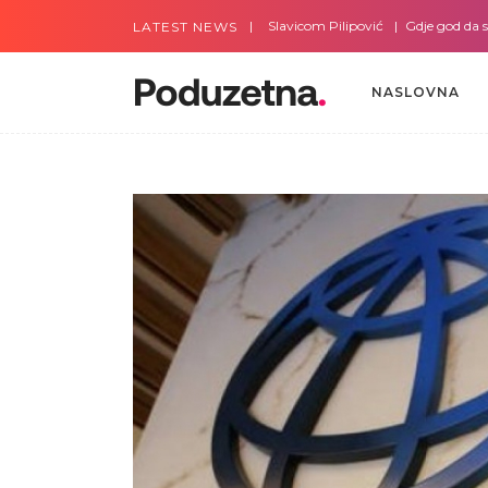
Gdje god da smo sa Slavicom Pilipović
Gdje god da smo s
LATEST NEWS
NASLOVNA
NASLOVNA