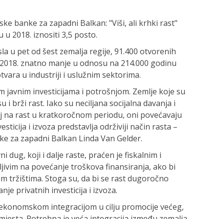
ke banke za zapadni Balkan: "Viši, ali krhki rast"
u 2018. iznositi 3,5 posto.
sla u pet od šest zemalja regije, 91.400 otvorenih
la 2018. znatno manje u odnosu na 214.000 godinu
otvara u industriji i uslužnim sektorima.
om javnim investicijama i potrošnjom. Zemlje koje su
u i brži rast. Iako su neciljana socijalna davanja i
caj na rast u kratkoročnom periodu, oni povećavaju
esticija i izvoza predstavlja održiviji način rasta –
nke za zapadni Balkan Linda Van Gelder.
 dug, koji i dalje raste, praćen je fiskalnim i
ljivim na povećanje troškova finansiranja, ako bi
m tržištima. Stoga su, da bi se rast dugoročno
e privatnih investicija i izvoza.
 ekonomskom integracijom u cilju promocije većeg,
 mjesta. Potrebna je veća integracija između zemalja