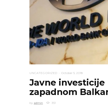
UNCATEGORIZED
October 5, 2018
Javne investicije
zapadnom Balka
by
admin
351