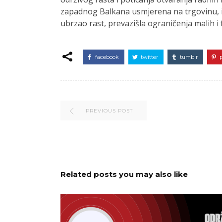
zapadnog Balkana usmjerena na trgovinu, inve
ubrzao rast, prevazišla ograničenja malih i 
facebook
twitter
tumblr
PREVIOUS POST
Related posts you may also like