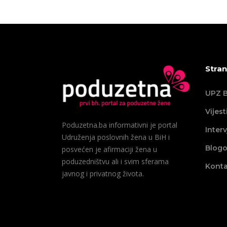
Stran
UPZ B
Vijest
Poduzetna.ba informativni je portal
Interv
Udruženja poslovnih žena u BiH i
Blogo
posvećen je afirmaciji žena u
poduzedništvu ali i svim sferama
Konta
javnog i privatnog života.