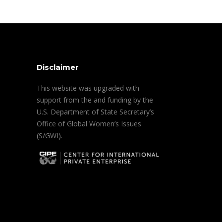
Disclaimer
This website was upgraded with
support from the and funding by the
U.S. Department of State Secretary’s
Office of Global Women’s Issues
(S/GWI).