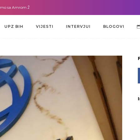
a Amrom Žužić-Bećirbegović
Gdje god da smo sa dr. Lejlom Pašić-Muradić
UPZ BIH
VIJESTI
INTERVJUI
BLOGOVI
UPZ BIH
VIJESTI
INTERVJUI
BLOGOVI