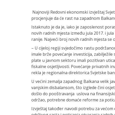
Najnoviji Redovni ekonomski izvještaj Svjets
procjenjuje da će rast na zapadnom Balkanu 
Istaknuto je da je, iako je zaposlenost pora
novih radnih mjesta između jula 2017. i ju
ranije. Najveći broj novih radnih mjesta se 
– U cijeloj regiji svjedočimo rastu podržan
imale brže povećanje investicija, zabilježile s
plate u javnom sektoru imali pozitivan uti
fiskalne osjetljivosti. Povećanje privatnih inv
rekla je regionalna direktorica Svjetske ba
U većini zemalja zapadnog Balkana velik javni
vanjskim disbalansom, što izglede čini osjet
došlo do pooštravanja uslova na finansijski
održao, potrebne domaće reforme za poticanj
Izvještaj također navodi potrebu za većom
održivog rasta i poticanja otvaranja radnih