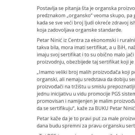
Postavlja se pitanja šta je organska proizvo
predznakom „organsko“ veoma skupo, pa ga
kada se sve veći broj ljudi okreće zdravoj i
koja zadovoljava organske standarde.
Petar Ninić iz Centra za ekonomski i ruraln
takva bila, mora imati sertifikat, a u BiH, na
imaju svoj sertifikat i to su obično malo ja
proizvodnju, obezbijede taj sertifikat koji je
„Imamo veliki broj malih proizvođača koji 
organski, ali nemaju sredstava da dobiju se
proizvođači na tržištu u smislu prepoznatlj
jednu inicijativu u vidu promocije PGS sistem
promovisan i namijenjen je malim proizvođa
da se sertifikuju“, kaže za BUKU Petar Ninić
Petar kaže da je to pravi put za male proiz
dana budu spremni za pravu organsku sertif