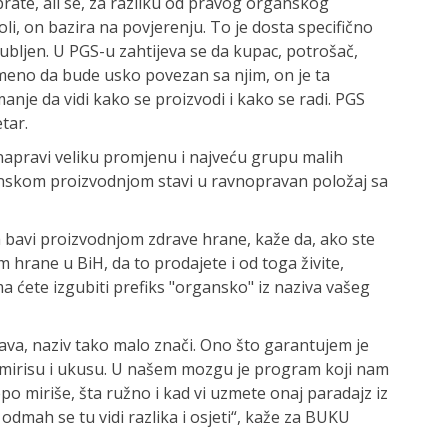
prate, ali se, za razliku od pravog organskog
oli, on bazira na povjerenju. To je dosta specifično
ubljen. U PGS-u zahtijeva se da kupac, potrošač,
meno da bude usko povezan sa njim, on je ta
anje da vidi kako se proizvodi i kako se radi. PGS
tar.
napravi veliku promjenu i najveću grupu malih
anskom proizvodnjom stavi u ravnopravan položaj sa
a bavi proizvodnjom zdrave hrane, kaže da, ako ste
 hrane u BiH, da to prodajete i od toga živite,
 ćete izgubiti prefiks "organsko" iz naziva vašeg
rava, naziv tako malo znači. Ono što garantujem je
mirisu i ukusu. U našem mozgu je program koji nam
lijepo miriše, šta ružno i kad vi uzmete onaj paradajz iz
odmah se tu vidi razlika i osjeti“, kaže za BUKU