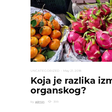
UNCATEGORIZED
May 21, 2018
Koja je razlika 
organskog?
by
admin
399