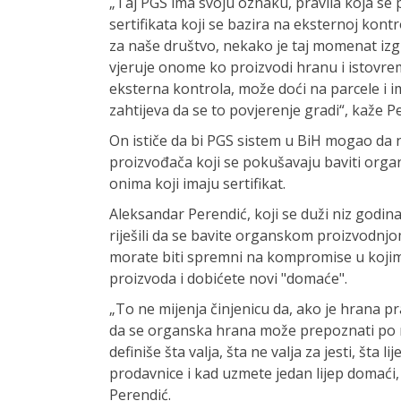
„Taj PGS ima svoju oznaku, pravila koja se 
sertifikata koji se bazira na eksternoj kontr
za naše društvo, nekako je taj momenat izg
vjeruje onome ko proizvodi hranu i istovre
eksterna kontrola, može doći na parcele i im
zahtijeva da se to povjerenje gradi“, kaže Pe
On ističe da bi PGS sistem u BiH mogao da 
proizvođača koji se pokušavaju baviti org
onima koji imaju sertifikat.
Aleksandar Perendić, koji se duži niz godin
riješili da se bavite organskom proizvodnjom
morate biti spremni na kompromise u kojima
proizvoda i dobićete novi "domaće".
„To ne mijenja činjenicu da, ako je hrana p
da se organska hrana može prepoznati po 
definiše šta valja, šta ne valja za jesti, šta 
prodavnice i kad uzmete jedan lijep domaći, 
Perendić.