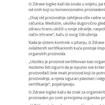
Iz Zdrave logike kaži da svuda u svijetu, pa
od onih koji su konvencionalno proizvedeni
„Ovaj vid proizvodnje zahtijeva više radne s
računica. Međutim, ukoliko dugoročno gled
zdravu hranu uložili u svoje zdravlje, raspolo
način ishrane“, kažu iz ovog Udruženja.
Kada je sistem kontrole u pitanju, iz Zdrave 
ovlaštenih sertifikacionih kuća postoje insp
organskih proizvoda.
„Ukoliko je proizvod sertifikovan kao organ
možemo biti sigurni da je ispunio sve krite
proizvođači žele imati proizvod koji će potro
proizvodnje, a njima siguran plasman i odg
sertifikacije“, pojašnjavaju.
Iz Zdrave logike kažu da znak za organski/b
proizveden po svim principima organske pr