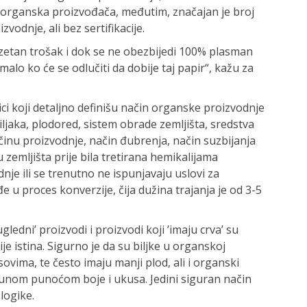
a organska proizvođača, međutim, značajan je broj
vodnje, ali bez sertifikacije.
zuzetan trošak i dok se ne obezbijedi 100% plasman
malo ko će se odlučiti da dobije taj papir“, kažu za
ici koji detaljno definišu način organske proizvodnje
biljaka, plodored, sistem obrade zemljišta, sredstva
činu proizvodnje, način đubrenja, način suzbijanja
u zemljišta prije bila tretirana hemikalijama
je ili se trenutno ne ispunjavaju uslovi za
 u proces konverzije, čija dužina trajanja je od 3-5
ledni’ proizvodi i proizvodi koji ’imaju crva’ su
ije istina. Sigurno je da su biljke u organskoj
sovima, te često imaju manji plod, ali i organski
punom punoćom boje i ukusa. Jedini siguran način
logike.