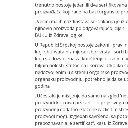
trenutno postoje jedan ili dva sertifikovan
proizvođača koji rade na bazi organske proiz
„Većini malih gazdinstava sertifikacija je i
njihovih proizvoda po odgovarajućoj cijeni, 
BUKU iz Zdrave logike.
U Republici Srpskoj postoje zakoni i praviln
koji obuhvata niz mjera: izbor vrsta i sorti 
koja su dozvoljena za korištenje u ovom na
biljnih bolesti, štetočina i korova. Ukoliko s
nedozvoljenim u sistemu organske proizvodn
organsku proizvodnju, potrebno je da se uđe
godina.
„Učestalo je mišljenje da samo naizgled ’neug
proizvodi koji nisu prskani. To prije svega n
proizvodnji dodatno izložene različitim stre
proizvodi mogu izgledati savršeno, sa pot
prepoznavanja je sertifikat“, kažu iz Zdrave 