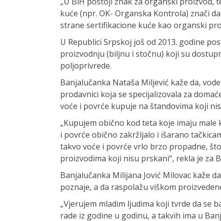
„U BiH postoji znak za organski proizvod, 
kuće (npr. OK- Organska Kontrola) znači da 
strane sertifikacione kuće kao organski proi
U Republici Srpskoj još od 2013. godine post
proizvodnju (biljnu i stočnu) koji su dostup
poljoprivrede.
Banjalučanka Nataša Miljević kaže da, vodeći
prodavnici koja se specijalizovala za domaće 
voće i povrće kupuje na štandovima koji nisu
„Kupujem obično kod teta koje imaju male ko
i povrće obično zakržljalo i išarano tačkic
takvo voće i povrće vrlo brzo propadne, što
proizvodima koji nisu prskani“, rekla je za 
Banjalučanka Milijana Jović Milovac kaže da
poznaje, a da raspolažu viškom proizveden
„Vjerujem mladim ljudima koji tvrde da se 
rade iz godine u godinu, a takvih ima u Banj