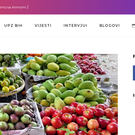
mrom Žužić-Bećirbegović
Gdje god da smo sa dr. Lejlom Pašić-Muradić
UPZ BIH
VIJESTI
INTERVJUI
BLOGOVI
UPZ BIH
VIJESTI
INTERVJUI
BLOGOVI