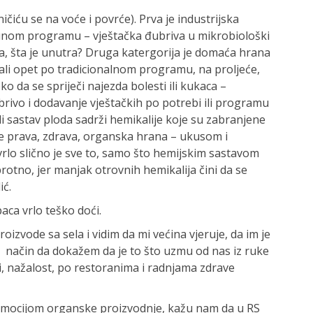
čiću se na voće i povrće). Prva je industrijska
 punom programu – vještačka đubriva u mikrobiološki
ma, šta je unutra? Druga katergorija je domaća hrana
i, ali opet po tradicionalnom programu, na proljeće,
ko da se spriječi najezda bolesti ili kukaca –
rivo i dodavanje vještačkih po potrebi ili programu
ali sastav ploda sadrži hemikalije koje su zabranjene
 je prava, zdrava, organska hrana – ukusom i
 vrlo slično je sve to, samo što hemijskim sastavom
rotno, jer manjak otrovnih hemikalija čini da se
ić.
aca vrlo teško doći.
izvode sa sela i vidim da mi većina vjeruje, da im je
’ način da dokažem da je to što uzmu od nas iz ruke
 i, nažalost, po restoranima i radnjama zdrave
romocijom organske proizvodnje, kažu nam da u RS