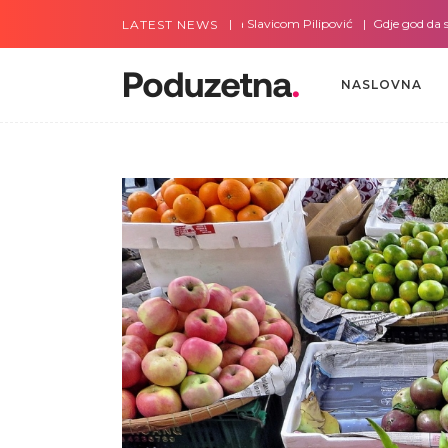
Gdje god da smo sa Slavicom Pilipović
Gdje god da smo sa A
LATEST NEWS
NASLOVNA
NASLOVNA