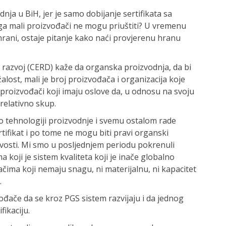
dnja u BiH, jer je samo dobijanje sertifikata sa
 mali proizvođači ne mogu priuštiti? U vremenu
shrani, ostaje pitanje kako naći provjerenu hranu
i razvoj (CERD) kaže da organska proizvodnja, da bi
žalost, mali je broj proizvođača i organizacija koje
či proizvođači koji imaju oslove da, u odnosu na svoju
 relativno skup.
po tehnologiji proizvodnje i svemu ostalom rade
rtifikat i po tome ne mogu biti pravi organski
ivosti. Mi smo u posljednjem periodu pokrenuli
a koji je sistem kvaliteta koji je inače globalno
čima koji nemaju snagu, ni materijalnu, ni kapacitet
.
vođače da se kroz PGS sistem razvijaju i da jednog
ikaciju.