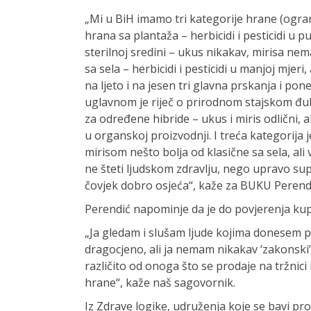
„Mi u BiH imamo tri kategorije hrane (ograni
hrana sa plantaža – herbicidi i pesticidi u
sterilnoj sredini – ukus nikakav, mirisa ne
sa sela – herbicidi i pesticidi u manjoj mjer
na ljeto i na jesen tri glavna prskanja i pone
uglavnom je riječ o prirodnom stajskom đub
za određene hibride – ukus i miris odlični, 
u organskoj proizvodnji. I treća kategorija
mirisom nešto bolja od klasične sa sela, ali
ne šteti ljudskom zdravlju, nego upravo sup
čovjek dobro osjeća“, kaže za BUKU Perend
Perendić napominje da je do povjerenja kup
„Ja gledam i slušam ljude kojima donesem pro
dragocjeno, ali ja nemam nikakav ‘zakonski
različito od onoga što se prodaje na tržnici
hrane“, kaže naš sagovornik.
Iz Zdrave logike, udruženja koje se bavi p