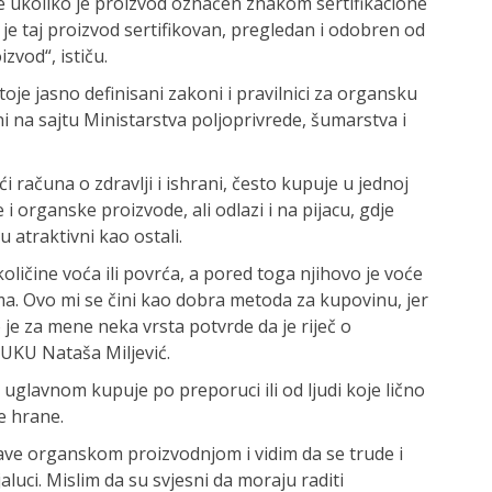
te ukoliko je proizvod označen znakom sertifikacione
je taj proizvod sertifikovan, pregledan i odobren od
zvod“, ističu.
oje jasno definisani zakoni i pravilnici za organsku
ni na sajtu Ministarstva poljoprivrede, šumarstva i
 računa o zdravlji i ishrani, često kupuje u jednoj
i organske proizvode, ali odlazi i na pijacu, gdje
 atraktivni kao ostali.
ličine voća ili povrća, a pored toga njihovo je voće
ama. Ovo mi se čini kao dobra metoda za kupovinu, jer
 je za mene neka vrsta potvrde da je riječ o
BUKU Nataša Miljević.
 uglavnom kupuje po preporuci ili od ljudi koje lično
e hrane.
bave organskom proizvodnjom i vidim da se trude i
aluci. Mislim da su svjesni da moraju raditi