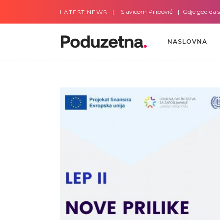
Gdje god da smo sa Slavicom Pilipović
Gdje god da smo s
LATEST NEWS
NASLOVNA
NASLOVNA