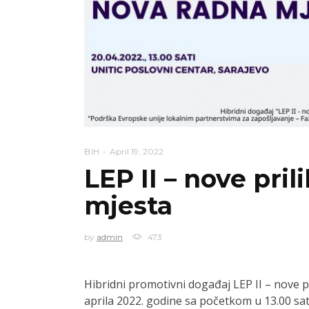
BIH
April 19, 2022
LEP II – nove pril
mjesta
by
admin
473
Hibridni promotivni događaj LEP II – nove pr
aprila 2022. godine sa početkom u 13.00 sa