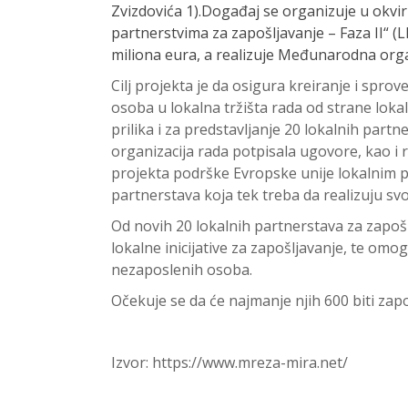
Zvizdovića 1).Događaj se organizuje u okvi
partnerstvima za zapošljavanje – Faza II“ (L
miliona eura, a realizuje Međunarodna organ
Cilj projekta je da osigura kreiranje i spro
osoba u lokalna tržišta rada od strane loka
prilika i za predstavljanje 20 lokalnih par
organizacija rada potpisala ugovore, kao i
projekta podrške Evropske unije lokalnim p
partnerstava koja tek treba da realizuju svo
Od novih 20 lokalnih partnerstava za zapoš
lokalne inicijative za zapošljavanje, te omo
nezaposlenih osoba.
Očekuje se da će najmanje njih 600 biti za
Izvor: https://www.mreza-mira.net/