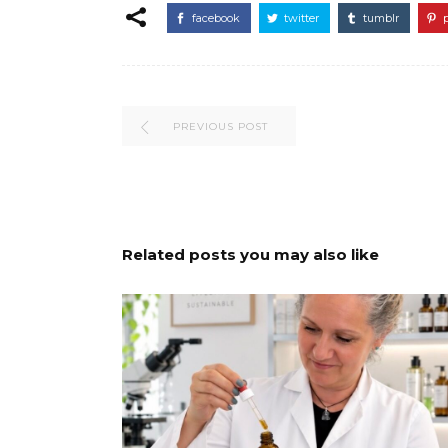
facebook
twitter
tumblr
PREVIOUS POST
Related posts you may also like