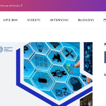
a Amrom Žužić-Bećirbegović
Gdje god da smo sa dr. Lejlom Pašić-Muradić
UPZ BIH
VIJESTI
INTERVJUI
BLOGOVI
UPZ BIH
VIJESTI
INTERVJUI
BLOGOVI