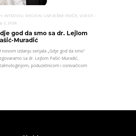
H
,
INTERVJU
,
REGION
,
USPJEŠNE PRIČE
,
VIJESTI
ly 2, 2026
dje god da smo sa dr. Lejlom
ašić-Muradić
novom izdanju serijala „Gdje god da smo“
zgovaramo sa dr. Lejlom Pašić-Muradić,
talmologinjom, poduzetnicom i osnivačicom