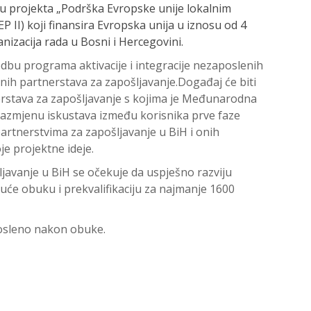
ru projekta „Podrška Evropske unije lokalnim
EP II) koji finansira Evropska unija u iznosu od 4
izacija rada u Bosni i Hercegovini.
vedbu programa aktivacije i integracije nezaposlenih
lnih partnerstava za zapošljavanje.Događaj će biti
tnerstava za zapošljavanje s kojima je Međunarodna
 razmjenu iskustava između korisnika prve faze
artnerstvima za zapošljavanje u BiH i onih
je projektne ideje.
ljavanje u BiH se očekuje da uspješno razviju
guće obuku i prekvalifikaciju za najmanje 1600
posleno nakon obuke.