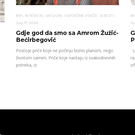
BIH
,
INTERVJU
,
REGION
,
USPJEŠNE PRIČE
,
VIJESTI
BI
July 17, 2026
Ju
Gdje god da smo sa Amrom Žužić-
G
Bećirbegović
P
Postoje priče koje ne počinju biznis planom, nego
U 
životom samim. Priče koje nastaju iz svakodnevnih
ra
potreba, iz
of