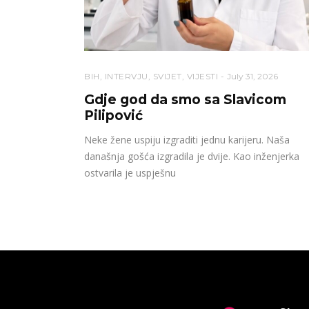
BIH
,
INTERVJU
,
SVIJET
,
VIJESTI
July 31, 2026
Gdje god da smo sa Slavicom
Pilipović
Neke žene uspiju izgraditi jednu karijeru. Naša
današnja gošća izgradila je dvije. Kao inženjerka
ostvarila je uspješnu