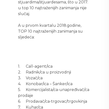
stjuardima/stjuardesama, što u 2017.
u top 10 najtraženijih zanimanja nije
slučaj.
A u prvom kvartalu 2018.godine,
TOP 10 najtraženijih zanimanja su
sljedeća:
1.
Call-agent/ica
2.
Radnik/ca u proizvodnji
3.
Vozač/ca
4.
Konobar/ica – Šanker/ica
5.
Komercijalista/ca-unapređivač/ca
prodaje
6.
Prodavač/ca-trgovac/trgovkinja
7.
Kuhar/ca