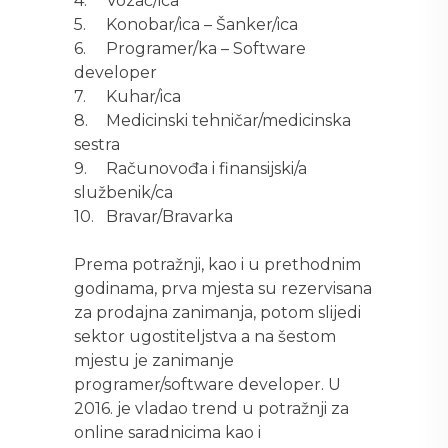
4.
Vozač/ica
5.
Konobar/ica – Šanker/ica
6.
Programer/ka – Software
developer
7.
Kuhar/ica
8.
Medicinski tehničar/medicinska
sestra
9.
Računovođa i finansijski/a
službenik/ca
10.
Bravar/Bravarka
Prema potražnji, kao i u prethodnim
godinama, prva mjesta su rezervisana
za prodajna zanimanja, potom slijedi
sektor ugostiteljstva a na šestom
mjestu je zanimanje
programer/software developer. U
2016. je vladao trend u potražnji za
online saradnicima kao i