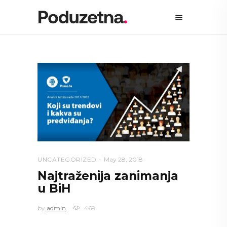
UNCATEGORIZED
May 28, 2018
Najtraženija zanimanja
u BiH
by
admin
469