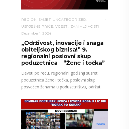
REGION
,
SVIJET
,
UNCATEGORIZED
,
USPJEŠNE PRIČE
,
VIJESTI
,
ZANIMLJIVOSTI
December 1, 2024
„Održivost, inovacije i snaga
obiteljskog biznisa!” 9.
regionalni poslovni skup
poduzetnica – “Žene i točka”
Deveti po redu, regionalni godišnji susret
poduzetnica Žene i točka, poslovni skup
posvećen ženama u poduzetništvu, održat