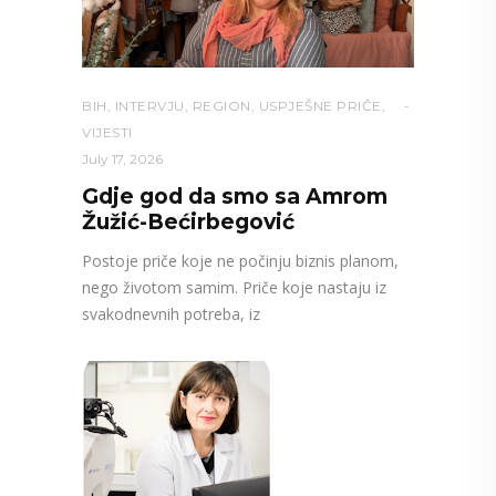
BIH
,
INTERVJU
,
REGION
,
USPJEŠNE PRIČE
,
VIJESTI
July 17, 2026
Gdje god da smo sa Amrom
Žužić-Bećirbegović
Postoje priče koje ne počinju biznis planom,
nego životom samim. Priče koje nastaju iz
svakodnevnih potreba, iz