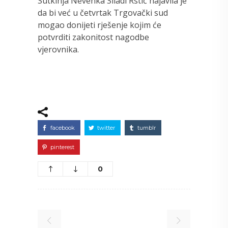
Sutkinja Nevenka Siladi Rstić najavila je
da bi već u četvrtak Trgovački sud
mogao donijeti rješenje kojim će
potvrditi zakonitost nagodbe
vjerovnika.
facebook
twitter
tumblr
pinterest
0