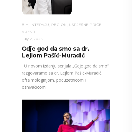
BIH
,
INTERVJU
,
REGION
,
USPJEŠNE PRIČE
,
VIJESTI
July 2, 2026
Gdje god da smo sa dr.
Lejlom Pašić-Muradić
U novom izdanju serijala „Gdje god da smo“
razgovaramo sa dr. Lejlom Pašić-Muradić,
oftalmologinjom, poduzetnicom i
osnivačicom