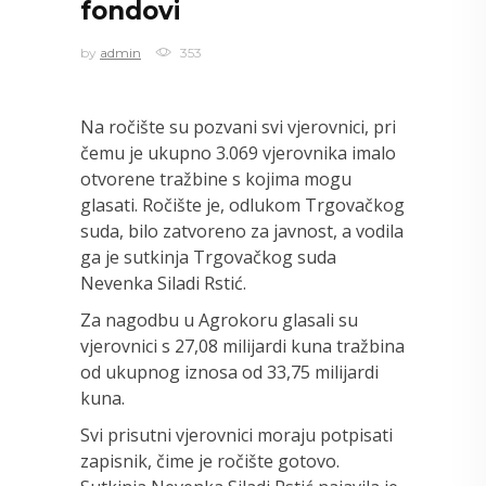
fondovi
by
admin
353
Na ročište su pozvani svi vjerovnici, pri
čemu je ukupno 3.069 vjerovnika imalo
otvorene tražbine s kojima mogu
glasati. Ročište je, odlukom Trgovačkog
suda, bilo zatvoreno za javnost, a vodila
ga je sutkinja Trgovačkog suda
Nevenka Siladi Rstić.
Za nagodbu u Agrokoru glasali su
vjerovnici s 27,08 milijardi kuna tražbina
od ukupnog iznosa od 33,75 milijardi
kuna.
Svi prisutni vjerovnici moraju potpisati
zapisnik, čime je ročište gotovo.