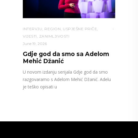
INTERVJU
,
REGION
,
USPJEŠNE PRIČE
,
VIJESTI
,
ZANIMLJIVOSTI
June 19, 2026
Gdje god da smo sa Adelom
Mehić Džanić
U novom izdanju serijala Gdje god da smo
razgovaramo s Adelom Mehić Džanić. Adelu
je teško opisati u