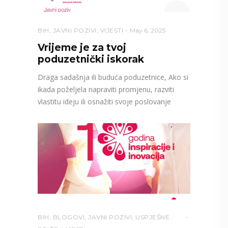
BIH
,
JAVNI POZIVI
,
VIJESTI
May 6, 2025
Vrijeme je za tvoj
poduzetnički iskorak
Draga sadašnja ili buduća poduzetnice, Ako si
ikada poželjela napraviti promjenu, razviti
vlastitu ideju ili osnažiti svoje poslovanje
BIH
,
BLOGOVI
,
JAVNI POZIVI
,
USPJEŠNE