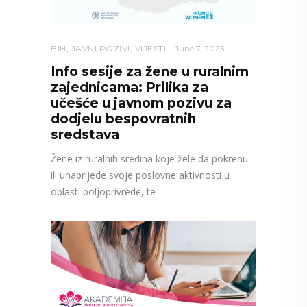
BIH
,
JAVNI POZIVI
,
VIJESTI
June 7, 2025
Info sesije za žene u ruralnim
zajednicama: Prilika za
učešće u javnom pozivu za
dodjelu bespovratnih
sredstava
Žene iz ruralnih sredina koje žele da pokrenu
ili unaprijede svoje poslovne aktivnosti u
oblasti poljoprivrede, te