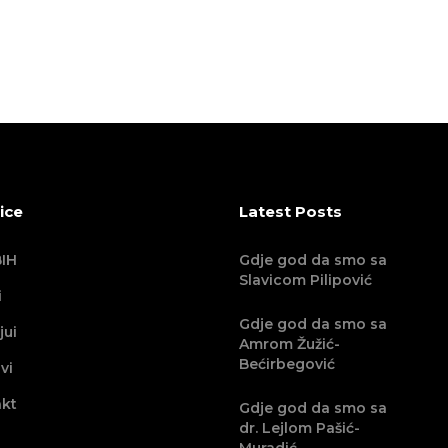
ice
Latest Posts
IH
Gdje god da smo sa
Slavicom Pilipović
i
Gdje god da smo sa
jui
Amrom Žužić-
Bećirbegović
vi
kt
Gdje god da smo sa
dr. Lejlom Pašić-