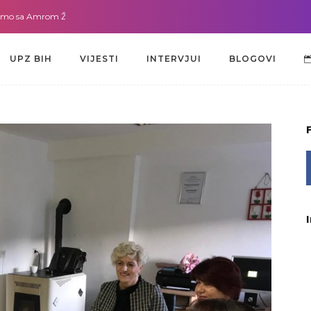
sa Amrom Žužić-Bećirbegović
Gdje god da smo sa dr. Lejlom Pašić-Muradi
UPZ BIH
VIJESTI
INTERVJUI
BLOGOVI
UPZ BIH
VIJESTI
INTERVJUI
BLOGOVI