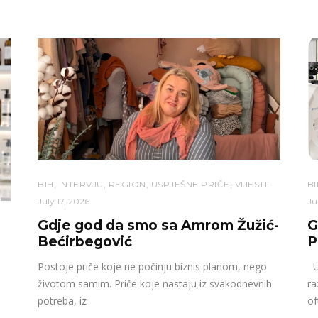
BIH
,
INTERVJU
,
REGION
,
USPJEŠNE PRIČE
,
VIJESTI
BI
July 17, 2026
Ju
Gdje god da smo sa Amrom Žužić-
G
Bećirbegović
P
Postoje priče koje ne počinju biznis planom, nego
U 
životom samim. Priče koje nastaju iz svakodnevnih
ra
potreba, iz
of