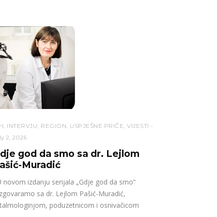
H
,
INTERVJU
,
REGION
,
USPJEŠNE PRIČE
,
VIJESTI
ly 2, 2026
dje god da smo sa dr. Lejlom
ašić-Muradić
novom izdanju serijala „Gdje god da smo“
zgovaramo sa dr. Lejlom Pašić-Muradić,
talmologinjom, poduzetnicom i osnivačicom