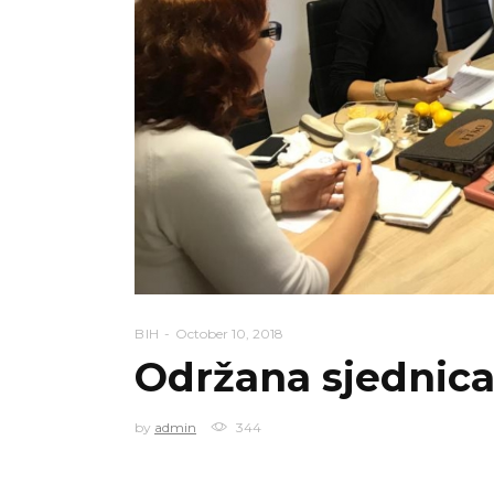
BIH
October 10, 2018
Održana sjednic
by
admin
344