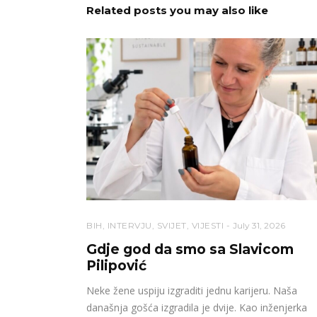
Related posts you may also like
BIH
,
INTERVJU
,
SVIJET
,
VIJESTI
July 31, 2026
Gdje god da smo sa Slavicom
Pilipović
Neke žene uspiju izgraditi jednu karijeru. Naša
današnja gošća izgradila je dvije. Kao inženjerka