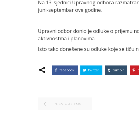
Na 13. sjednici Upravnog odbora razmatran
juni-septembar ove godine.
Upravni odbor donio je odluke o prijemu no
aktivnostma i planovima.
Isto tako donešene su odluke koje se tiču 
facebook
twitter
tumblr
PREVIOUS POST