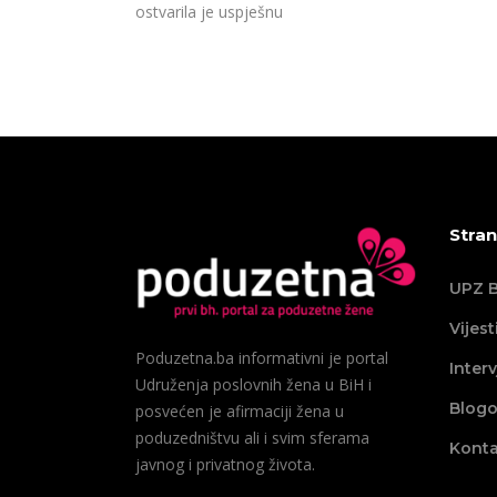
ostvarila je uspješnu
Stran
UPZ B
Vijest
Poduzetna.ba informativni je portal
Interv
Udruženja poslovnih žena u BiH i
Blogo
posvećen je afirmaciji žena u
poduzedništvu ali i svim sferama
Konta
javnog i privatnog života.