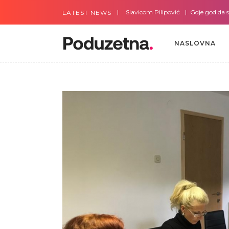
Gdje god da smo sa Slavicom Pilipović
Gdje god da smo 
LATEST NEWS
NASLOVNA
NASLOVNA