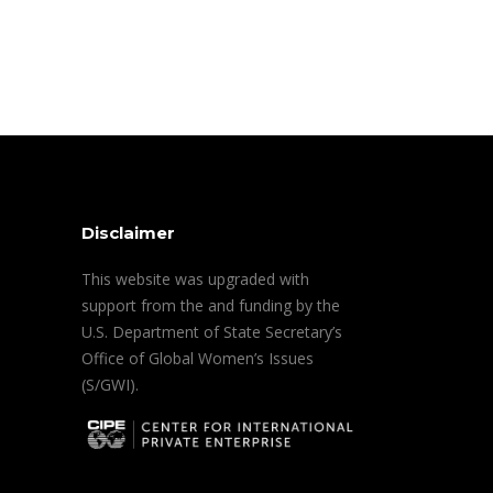
Disclaimer
This website was upgraded with
support from the and funding by the
U.S. Department of State Secretary’s
Office of Global Women’s Issues
(S/GWI).