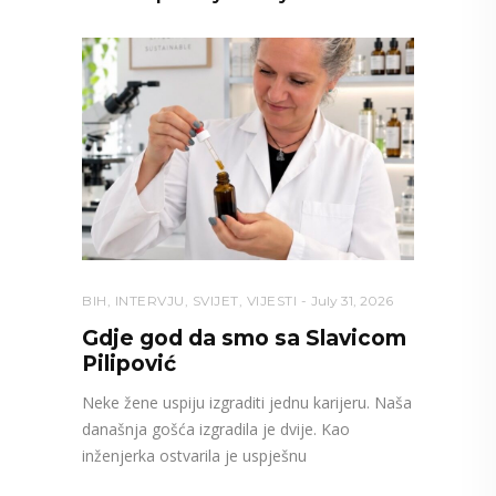
BIH
,
INTERVJU
,
SVIJET
,
VIJESTI
July 31, 2026
Gdje god da smo sa Slavicom
Pilipović
Neke žene uspiju izgraditi jednu karijeru. Naša
današnja gošća izgradila je dvije. Kao
inženjerka ostvarila je uspješnu