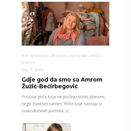
BIH
,
INTERVJU
,
REGION
,
USPJEŠNE PRIČE
,
VIJESTI
July 17, 2026
Gdje god da smo sa Amrom
Žužić-Bećirbegović
Postoje priče koje ne počinju biznis planom,
nego životom samim. Priče koje nastaju iz
svakodnevnih potreba, iz