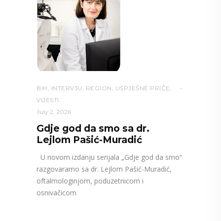
BIH
,
INTERVJU
,
REGION
,
USPJEŠNE PRIČE
,
VIJESTI
July 2, 2026
Gdje god da smo sa dr.
Lejlom Pašić-Muradić
U novom izdanju serijala „Gdje god da smo“
razgovaramo sa dr. Lejlom Pašić-Muradić,
oftalmologinjom, poduzetnicom i
osnivačicom