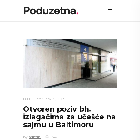
BIH
February 15, 2019
Otvoren poziv bh.
izlagačima za učešće na
sajmu u Baltimoru
by
admin
349