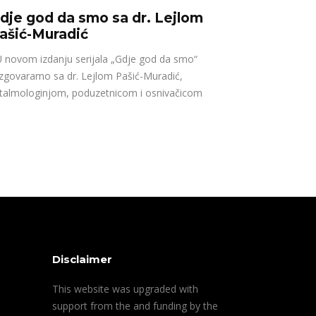
dje god da smo sa dr. Lejlom
ašić-Muradić
novom izdanju serijala „Gdje god da smo“
zgovaramo sa dr. Lejlom Pašić-Muradić,
talmologinjom, poduzetnicom i osnivačicom
Disclaimer
This website was upgraded with
support from the and funding by the