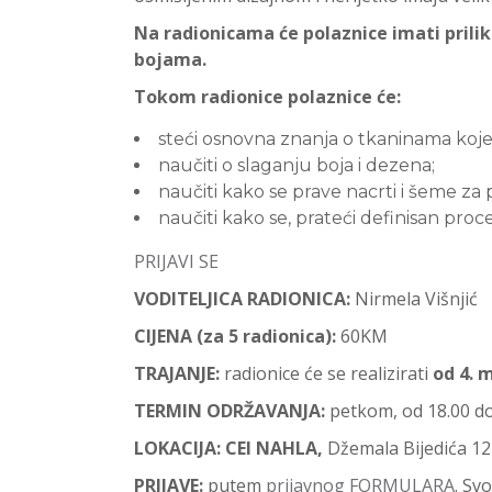
Na radionicama će polaznice imati prilik
bojama.
Tokom radionice polaznice će:
steći osnovna znanja o tkaninama koje
naučiti o slaganju boja i dezena;
naučiti kako se prave nacrti i šeme za
naučiti kako se, prateći definisan proce
PRIJAVI SE
VODITELJICA RADIONICA:
Nirmela Višnjić
CIJENA (za 5 radionica):
60KM
TRAJANJE:
radionice će se realizirati
od 4. m
TERMIN ODRŽAVANJA:
petkom, od 18.00 do
LOKACIJA: CEI NAHLA,
Džemala Bijedića 12
PRIJAVE:
putem
prijavnog FORMULARA
. Sv