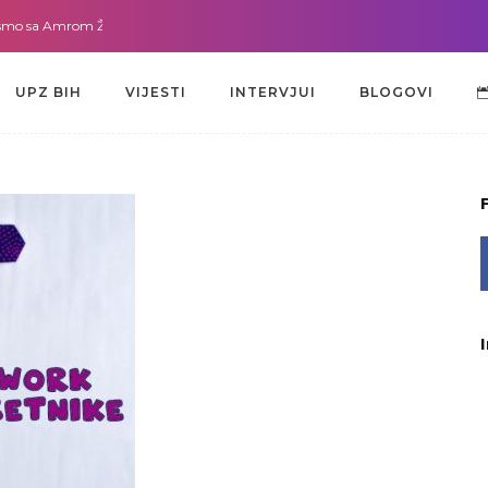
a Amrom Žužić-Bećirbegović
Gdje god da smo sa dr. Lejlom Pašić-Muradić
UPZ BIH
VIJESTI
INTERVJUI
BLOGOVI
UPZ BIH
VIJESTI
INTERVJUI
BLOGOVI