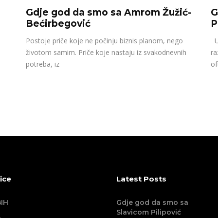
Gdje god da smo sa Amrom Žužić-
G
Bećirbegović
P
Postoje priče koje ne počinju biznis planom, nego
U 
životom samim. Priče koje nastaju iz svakodnevnih
ra
potreba, iz
of
ice
Latest Posts
IH
Gdje god da smo sa
Slavicom Pilipović