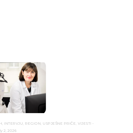
H
,
INTERVJU
,
REGION
,
USPJEŠNE PRIČE
,
VIJESTI
ly 2, 2026