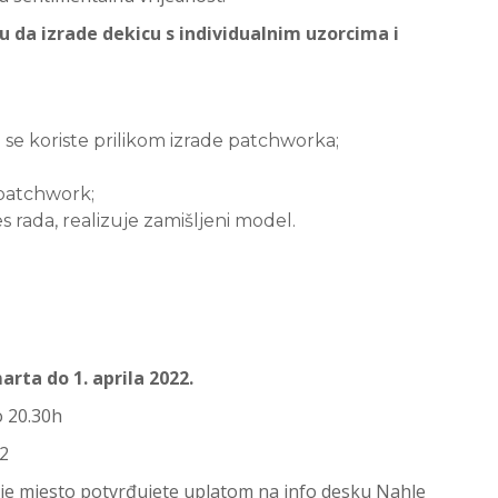
u da izrade dekicu s individualnim uzorcima i
 se koriste prilikom izrade patchworka;
 patchwork;
s rada, realizuje zamišljeni model.
arta do 1. aprila 2022.
 20.30h
2
oje mjesto potvrđujete uplatom na info desku Nahle