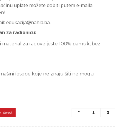
 načinu uplate možete dobiti putem e-maila
en!
ail: edukacija@nahla.ba.
an za radionicu:
ji material za radove jeste 100% pamuk, bez
 mašini (osobe koje ne znaju šiti ne mogu
0
pinterest