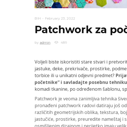
BIH
February 23, 2022
Patchwork za po
by
admin
489
Voljeli biste iskoristiti stare stvari i pretv
jastuke, deke, prekrivače, prostirke, podmeta
torbice ili u unikatni odjevni predmet?
Prij
početnike“ i savladajte posebnu tehniku
komadi tkanine, po određenom šablonu, spaj
Patchwork je veoma zanimljiva tehnika šivenj
pronađeni patchwork radovi datiraju još od 
različitih geometrijskih oblika, tekstura, b
jastučiće, prostirke, preuredite nameštaj i 
osmišljenim dizajnom i nerijetko imaju veli