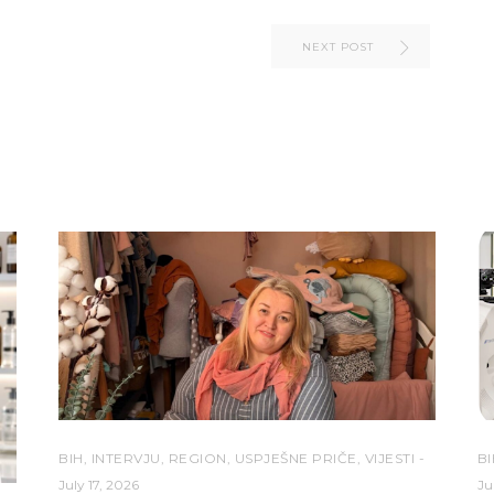
NEXT POST
BIH
,
INTERVJU
,
REGION
,
USPJEŠNE PRIČE
,
VIJESTI
BI
July 17, 2026
Ju