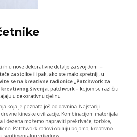
četnike
oriti ih u nove dekorativne detalje za svoj dom –
če za stolice ili pak, ako ste malo spretniji, u
avite se na kreativne radionice „Patchwork za
 kreativnog šivenja
, patchwork – kojom se različiti
aju u dekorativnu cjelinu.
a koja je poznata još od davnina. Najstariji
drevne kineske civilizacije. Kombinacijom materijala
oja i dezena možemo napraviti prekrivače, torbice,
slično. Patchwork radovi obiluju bojama, kreativno
ku sentimentalnu vrijednost.