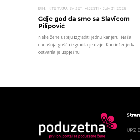
BIH
,
INTERVJU
,
SVIJET
,
VIJESTI
July 31, 2026
Gdje god da smo sa Slavicom
Pilipović
Neke žene uspiju izgraditi jednu karijeru. Naša
današnja gošća izgradila je dvije. Kao inženjerka
ostvarila je uspješnu
Stran
UPZ B