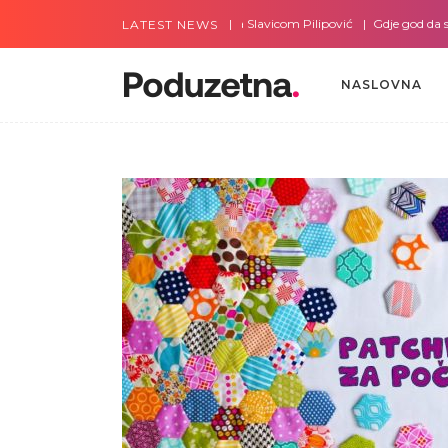
Gdje god da smo sa Slavicom Pilipović
Gdje god da smo s
LATEST NEWS
NASLOVNA
NASLOVNA