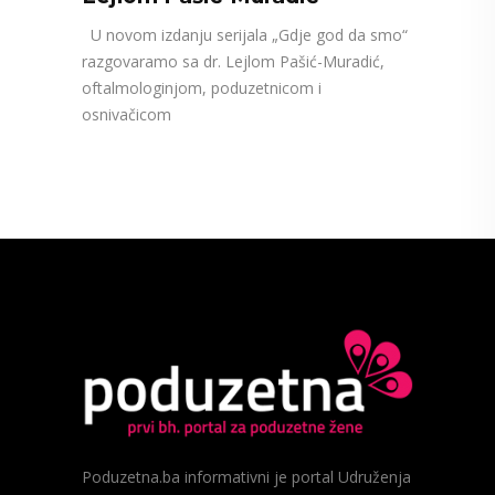
U novom izdanju serijala „Gdje god da smo“
razgovaramo sa dr. Lejlom Pašić-Muradić,
oftalmologinjom, poduzetnicom i
osnivačicom
Poduzetna.ba informativni je portal Udruženja