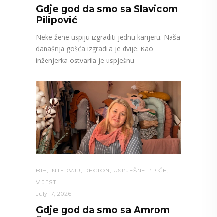
Gdje god da smo sa Slavicom
Pilipović
Neke žene uspiju izgraditi jednu karijeru. Naša
današnja gošća izgradila je dvije. Kao
inženjerka ostvarila je uspješnu
BIH
,
INTERVJU
,
REGION
,
USPJEŠNE PRIČE
,
VIJESTI
July 17, 2026
Gdje god da smo sa Amrom