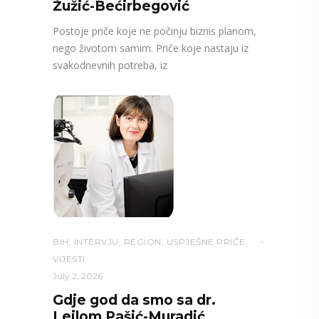
Žužić-Bećirbegović
Postoje priče koje ne počinju biznis planom,
nego životom samim. Priče koje nastaju iz
svakodnevnih potreba, iz
BIH
,
INTERVJU
,
REGION
,
USPJEŠNE PRIČE
,
VIJESTI
July 2, 2026
Gdje god da smo sa dr.
Lejlom Pašić-Muradić