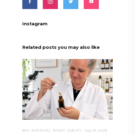
Instagram
Related posts you may also like
BIH
,
INTERVJU
,
SVIJET
,
VIJESTI
July 31, 2026