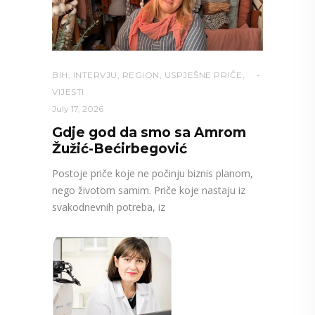
BIH
,
INTERVJU
,
REGION
,
USPJEŠNE PRIČE
,
VIJESTI
July 17, 2026
Gdje god da smo sa Amrom
Žužić-Bećirbegović
Postoje priče koje ne počinju biznis planom,
nego životom samim. Priče koje nastaju iz
svakodnevnih potreba, iz