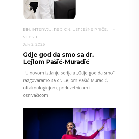
BIH
,
INTERVJU
,
REGION
,
USPJEŠNE PRIČE
,
VIJESTI
July 2, 2026
Gdje god da smo sa dr.
Lejlom Pašić-Muradić
U novom izdanju serijala „Gdje god da smo“
razgovaramo sa dr. Lejlom Pašić-Muradić,
oftalmologinjom, poduzetnicom i
osnivačicom