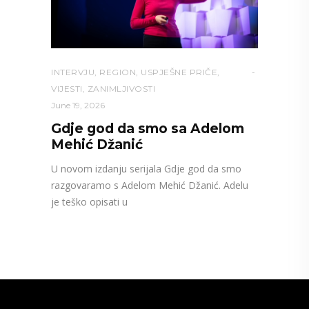
INTERVJU
,
REGION
,
USPJEŠNE PRIČE
,
VIJESTI
,
ZANIMLJIVOSTI
June 19, 2026
Gdje god da smo sa Adelom
Mehić Džanić
U novom izdanju serijala Gdje god da smo
razgovaramo s Adelom Mehić Džanić. Adelu
je teško opisati u