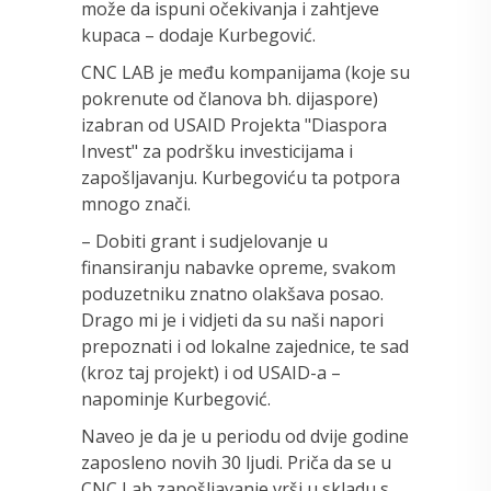
može da ispuni očekivanja i zahtjeve
kupaca – dodaje Kurbegović.
CNC LAB je među kompanijama (koje su
pokrenute od članova bh. dijaspore)
izabran od USAID Projekta "Diaspora
Invest" za podršku investicijama i
zapošljavanju. Kurbegoviću ta potpora
mnogo znači.
– Dobiti grant i sudjelovanje u
finansiranju nabavke opreme, svakom
poduzetniku znatno olakšava posao.
Drago mi je i vidjeti da su naši napori
prepoznati i od lokalne zajednice, te sad
(kroz taj projekt) i od USAID-a –
napominje Kurbegović.
Naveo je da je u periodu od dvije godine
zaposleno novih 30 ljudi. Priča da se u
CNC Lab zapošljavanje vrši u skladu s