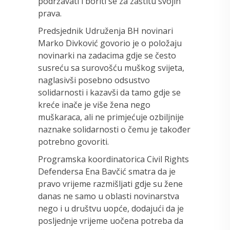
podržavati i boriti se za zaštitu svojih
prava.
Predsjednik Udruženja BH novinari
Marko Divković govorio je o položaju
novinarki na zadacima gdje se često
susreću sa surovošću muškog svijeta,
naglasivši posebno odsustvo
solidarnosti i kazavši da tamo gdje se
kreće inače je više žena nego
muškaraca, ali ne primjećuje ozbiljnije
naznake solidarnosti o čemu je također
potrebno govoriti.
Programska koordinatorica Civil Rights
Defendersa Ena Bavčić smatra da je
pravo vrijeme razmišljati gdje su žene
danas ne samo u oblasti novinarstva
nego i u društvu uopće, dodajući da je
posljednje vrijeme uočena potreba da