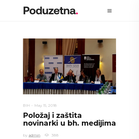
BIH
May 15, 2018
Položaj i zaštita
novinarki u bh. medijima
by
admin
388