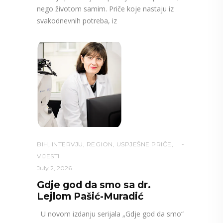
nego životom samim. Priče koje nastaju iz
svakodnevnih potreba, iz
BIH
,
INTERVJU
,
REGION
,
USPJEŠNE PRIČE
,
VIJESTI
July 2, 2026
Gdje god da smo sa dr.
Lejlom Pašić-Muradić
U novom izdanju serijala „Gdje god da smo“