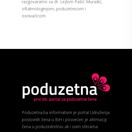
razgovaramo sa dr. Lejlom Pašić-Muradić,
oftalmologinjom, poduzetnicom i
osnivačicom
Poduzetna.ba informativni je portal Udruženja
poslovnih žena u BiH i posvećen je afirmaciji
žena u poduzedništvu ali i svim sferama