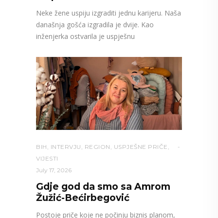
Neke žene uspiju izgraditi jednu karijeru. Naša
današnja gošća izgradila je dvije. Kao
inženjerka ostvarila je uspješnu
BIH
,
INTERVJU
,
REGION
,
USPJEŠNE PRIČE
,
VIJESTI
July 17, 2026
Gdje god da smo sa Amrom
Žužić-Bećirbegović
Postoje priče koje ne počinju biznis planom,