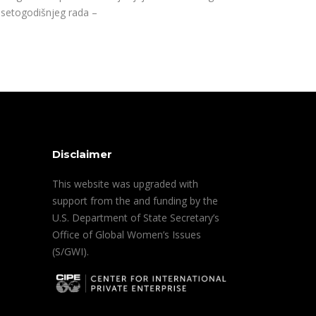
setogodišnjeg rada –
Disclaimer
This website was upgraded with
support from the and funding by the
U.S. Department of State Secretary’s
Office of Global Women’s Issues
(S/GWI).