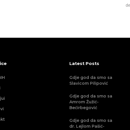
de
ice
Latest Posts
IH
Gdje god da smo sa
Slavicom Pilipović
i
Gdje god da smo sa
jui
Amrom Žužić-
Bećirbegović
vi
kt
Gdje god da smo sa
dr. Lejlom Pašić-