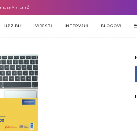
sa Amrom Žužić-Bećirbegović
Gdje god da smo sa dr. Lejlom Pašić-Muradi
UPZ BIH
VIJESTI
INTERVJUI
BLOGOVI
UPZ BIH
VIJESTI
INTERVJUI
BLOGOVI