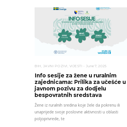
BIH
,
JAVNI POZIVI
,
VIJESTI
June 7, 2025
Info sesije za žene u ruralnim
zajednicama: Prilika za učešće u
javnom pozivu za dodjelu
bespovratnih sredstava
Žene iz ruralnih sredina koje žele da pokrenu ili
unaprijede svoje poslovne aktivnosti u oblasti
poljoprivrede, te