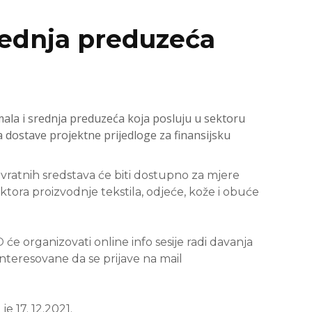
srednja preduzeća
ala i srednja preduzeća koja posluju u sektoru
a dostave projektne prijedloge za finansijsku
vratnih sredstava će biti dostupno za mjere
ktora proizvodnje tekstila, odjeće, kože i obuće
O
će organizovati online info sesije radi davanja
nteresovane da se prijave na mail
e 17. 12.2021.