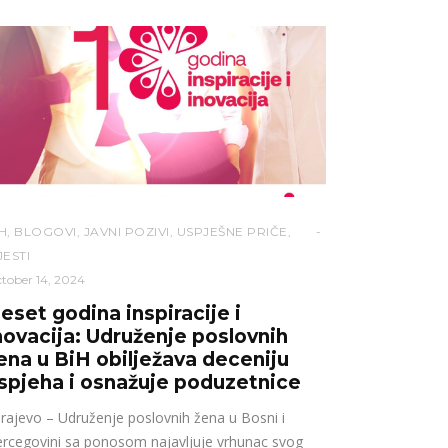
H
,
BLOGOVI
,
JAVNI POZIVI
,
USPJEŠNE PRIČE
,
JESTI
tober 14, 2024
eset godina inspiracije i
novacija: Udruženje poslovnih
ena u BiH obilježava deceniju
spjeha i osnažuje poduzetnice
rajevo – Udruženje poslovnih žena u Bosni i
rcegovini sa ponosom najavljuje vrhunac svog