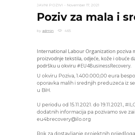
JAVNI POZIVI
November 17, 2021
Poziv za mala i 
by
admin
465
International Labour Organization poziva m
proizvodnje tekstila, odjeće, kože i obuće
d
podršku u okviru
#EU4BusinessRecovery
.
U okviru Poziva, 1.400.000,00 eura bespo
oporavka malih i srednjih preduzeća iz se
u
BiH.
U periodu od 15.11.2021. do 19.11.2021.,
#IL
dodatnih informacija pa pozivamo sve zai
eu4brecovery@ilo.org
Rok za dostavljanje projektnih prijedloga j