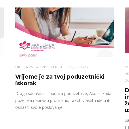
BI
BIH
,
JAVNI POZIVI
,
VIJESTI
May 6, 2025
VI
Vrijeme je za tvoj poduzetnički
Oc
iskorak
D
Draga sadašnja ili buduća poduzetnice, Ako si ikada
i
poželjela napraviti promjenu, razviti vlastitu ideju ili
ž
osnažiti svoje poslovanje
u
Sa
He