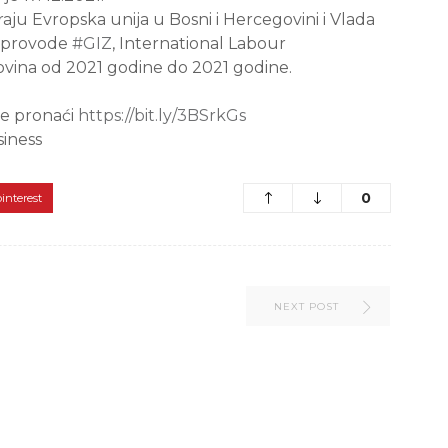
raju Evropska unija u Bosni i Hercegovini i Vlada
 provode
#GIZ
, International Labour
ovina od
2021
godine do
2021
godine.
te pronaći
https://bit.ly/3BSrkGs
iness
0
pinterest
NEXT POST