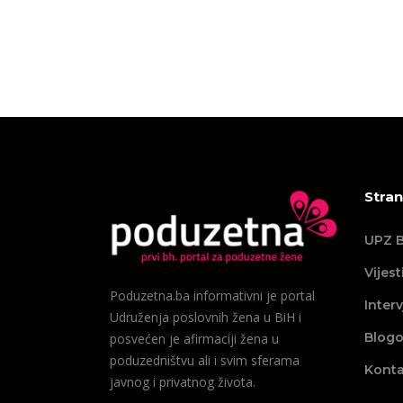
Stran
UPZ B
Vijest
Poduzetna.ba informativni je portal
Interv
Udruženja poslovnih žena u BiH i
Blogo
posvećen je afirmaciji žena u
poduzedništvu ali i svim sferama
Konta
javnog i privatnog života.