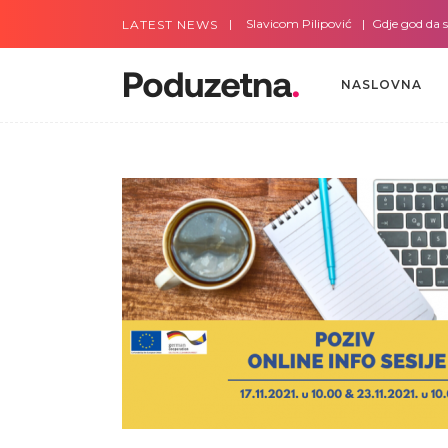
Gdje god da smo sa Slavicom Pilipović
Gdje god da smo 
LATEST NEWS
NASLOVNA
NASLOVNA