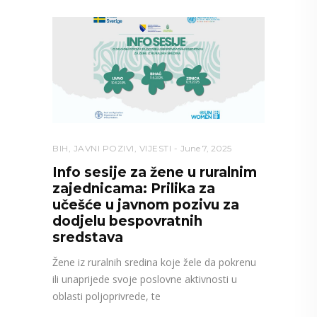
BIH
,
JAVNI POZIVI
,
VIJESTI
June 7, 2025
Info sesije za žene u ruralnim
zajednicama: Prilika za
učešće u javnom pozivu za
dodjelu bespovratnih
sredstava
Žene iz ruralnih sredina koje žele da pokrenu
ili unaprijede svoje poslovne aktivnosti u
oblasti poljoprivrede, te