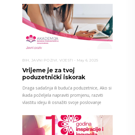
BIH
,
JAVNI POZIVI
,
VIJESTI
May 6, 2025
Vrijeme je za tvoj
poduzetnički iskorak
Draga sadašnja ili buduća poduzetnice, Ako si
ikada poželjela napraviti promjenu, razviti
vlastitu ideju ili osnažiti svoje poslovanje