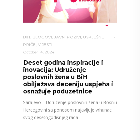
BIH
,
BLOGOVI
,
JAVNI POZIVI
,
USPJEŠNE
PRIČE
,
VIJESTI
October 14, 2024
Deset godina inspiracije i
inovacija: Udruženje
poslovnih žena u BiH
obilježava deceniju uspjeha i
osnažuje poduzetnice
Sarajevo – Udruženje poslovnih žena u Bosni i
Hercegovini sa ponosom najavljuje vrhunac
svog desetogodišnjeg rada –