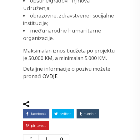
opštine/gradovi i njihova
udruženja;
obrazovne, zdravstvene i socijalne
institucije;
međunarodne humanitarne
organizacije.
Maksimalan iznos budžeta po projektu
je 50.000 KM, a minimalan 5.000 KM.
Detaljne informacije o pozivu možete
pronaći
OVDJE.
facebook
twitter
tumblr
pinterest
0