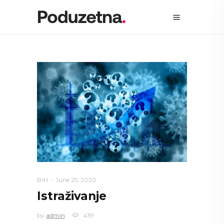
BIH
June 25, 2020
Istraživanje
by
admin
439