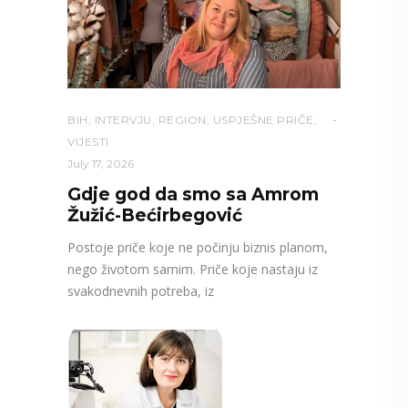
BIH
,
INTERVJU
,
REGION
,
USPJEŠNE PRIČE
,
VIJESTI
July 17, 2026
Gdje god da smo sa Amrom
Žužić-Bećirbegović
Postoje priče koje ne počinju biznis planom,
nego životom samim. Priče koje nastaju iz
svakodnevnih potreba, iz