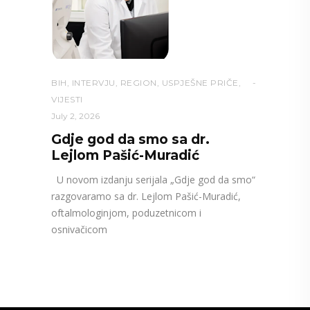
BIH
,
INTERVJU
,
REGION
,
USPJEŠNE PRIČE
,
VIJESTI
July 2, 2026
Gdje god da smo sa dr.
Lejlom Pašić-Muradić
U novom izdanju serijala „Gdje god da smo“
razgovaramo sa dr. Lejlom Pašić-Muradić,
oftalmologinjom, poduzetnicom i
osnivačicom