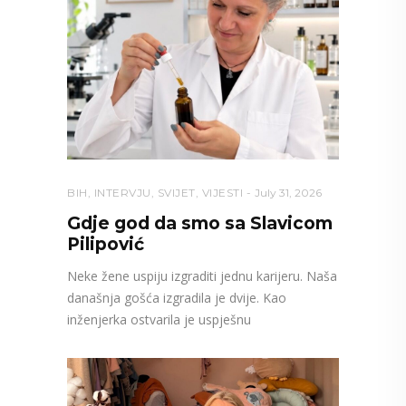
BIH
,
INTERVJU
,
SVIJET
,
VIJESTI
July 31, 2026
Gdje god da smo sa Slavicom
Pilipović
Neke žene uspiju izgraditi jednu karijeru. Naša
današnja gošća izgradila je dvije. Kao
inženjerka ostvarila je uspješnu