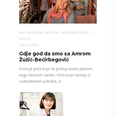
BIH
,
INTERVJU
,
REGION
,
USPJEŠNE PRIČE
,
VIJESTI
July 17, 2026
Gdje god da smo sa Amrom
Žužić-Bećirbegović
Postoje priče koje ne počinju biznis planom,
nego životom samim. Priče koje nastaju iz
svakodnevnih potreba, iz