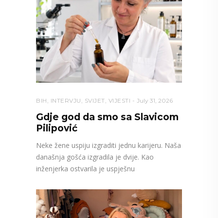
BIH
,
INTERVJU
,
SVIJET
,
VIJESTI
July 31, 2026
Gdje god da smo sa Slavicom
Pilipović
Neke žene uspiju izgraditi jednu karijeru. Naša
današnja gošća izgradila je dvije. Kao
inženjerka ostvarila je uspješnu