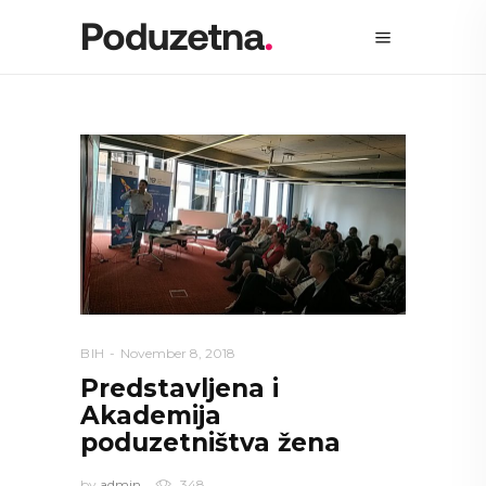
BIH
November 8, 2018
Predstavljena i
Akademija
poduzetništva žena
by
admin
348