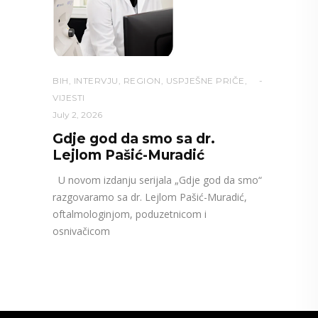
BIH
,
INTERVJU
,
REGION
,
USPJEŠNE PRIČE
,
VIJESTI
July 2, 2026
Gdje god da smo sa dr.
Lejlom Pašić-Muradić
U novom izdanju serijala „Gdje god da smo“
razgovaramo sa dr. Lejlom Pašić-Muradić,
oftalmologinjom, poduzetnicom i
osnivačicom