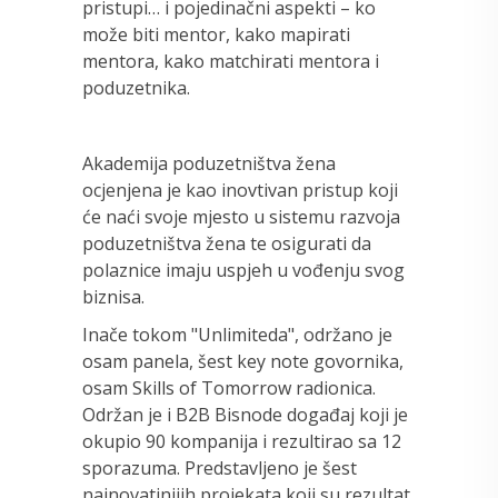
pristupi… i pojedinačni aspekti – ko
može biti mentor, kako mapirati
mentora, kako matchirati mentora i
poduzetnika.
Akademija poduzetništva žena
ocjenjena je kao inovtivan pristup koji
će naći svoje mjesto u sistemu razvoja
poduzetništva žena te osigurati da
polaznice imaju uspjeh u vođenju svog
biznisa.
Inače tokom "Unlimiteda", održano je
osam panela, šest key note govornika,
osam Skills of Tomorrow radionica.
Održan je i B2B Bisnode događaj koji je
okupio 90 kompanija i rezultirao sa 12
sporazuma. Predstavljeno je šest
nainovatinijih projekata koji su rezultat