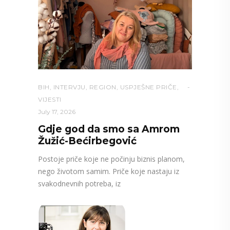
BIH
,
INTERVJU
,
REGION
,
USPJEŠNE PRIČE
,
VIJESTI
July 17, 2026
Gdje god da smo sa Amrom
Žužić-Bećirbegović
Postoje priče koje ne počinju biznis planom,
nego životom samim. Priče koje nastaju iz
svakodnevnih potreba, iz