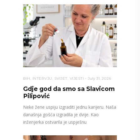
BIH
,
INTERVJU
,
SVIJET
,
VIJESTI
July 31, 2026
Gdje god da smo sa Slavicom
Pilipović
Neke žene uspiju izgraditi jednu karijeru. Naša
današnja gošća izgradila je dvije. Kao
inženjerka ostvarila je uspješnu