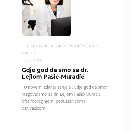
BIH
,
INTERVJU
,
REGION
,
USPJEŠNE PRIČE
,
VIJESTI
July 2, 2026
Gdje god da smo sa dr.
Lejlom Pašić-Muradić
U novom izdanju serijala „Gdje god da smo“
razgovaramo sa dr. Lejlom Pašić-Muradić,
oftalmologinjom, poduzetnicom i
osnivačicom