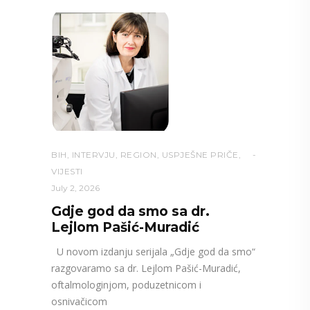
BIH
,
INTERVJU
,
REGION
,
USPJEŠNE PRIČE
,
VIJESTI
July 2, 2026
Gdje god da smo sa dr.
Lejlom Pašić-Muradić
U novom izdanju serijala „Gdje god da smo“
razgovaramo sa dr. Lejlom Pašić-Muradić,
oftalmologinjom, poduzetnicom i
osnivačicom