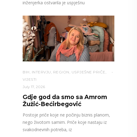
inženjerka ostvarila je uspješnu
BIH
,
INTERVJU
,
REGION
,
USPJEŠNE PRIČE
,
VIJESTI
July 17, 2026
Gdje god da smo sa Amrom
Žužić-Bećirbegović
Postoje priče koje ne počinju biznis planom,
nego životom samim. Priče koje nastaju iz
svakodnevnih potreba, iz