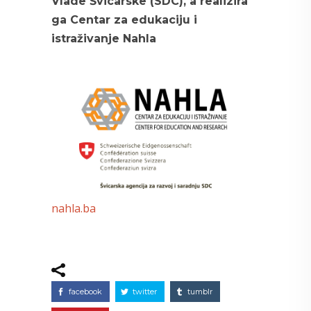
Vlade Švicarske (SDC), a realizira
ga Centar za edukaciju i
istraživanje Nahla
nahla.ba
facebook
twitter
tumblr