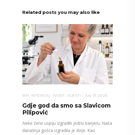
Related posts you may also like
BIH
,
INTERVJU
,
SVIJET
,
VIJESTI
July 31, 2026
Gdje god da smo sa Slavicom
Pilipović
Neke žene uspiju izgraditi jednu karijeru. Naša
današnja gošća izgradila je dvije. Kao