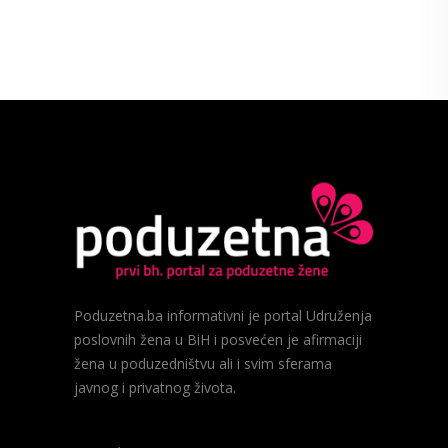
Poduzetna.ba informativni je portal Udruženja
poslovnih žena u BiH i posvećen je afirmaciji
žena u poduzedništvu ali i svim sferama
javnog i privatnog života.