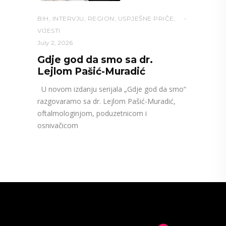
BIH
,
INTERVJU
,
REGION
,
USPJEŠNE PRIČE
,
VIJESTI
July 2, 2026
Gdje god da smo sa dr.
Lejlom Pašić-Muradić
U novom izdanju serijala „Gdje god da smo“
razgovaramo sa dr. Lejlom Pašić-Muradić,
oftalmologinjom, poduzetnicom i
osnivačicom