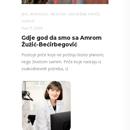
BIH
,
INTERVJU
,
REGION
,
USPJEŠNE PRIČE
,
VIJESTI
July 17, 2026
Gdje god da smo sa Amrom
Žužić-Bećirbegović
Postoje priče koje ne počinju biznis planom,
nego životom samim. Priče koje nastaju iz
svakodnevnih potreba, iz