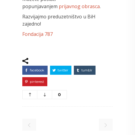
popunjavanjem
prijavnog obrasca
.
Razvijajmo preduzetništvo u BiH
zajedno!
Fondacija 787
facebook
twitter
tumblr
pinterest
0