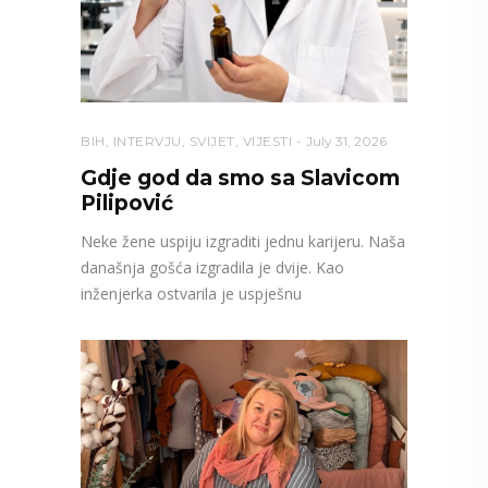
BIH
,
INTERVJU
,
SVIJET
,
VIJESTI
July 31, 2026
Gdje god da smo sa Slavicom
Pilipović
Neke žene uspiju izgraditi jednu karijeru. Naša
današnja gošća izgradila je dvije. Kao
inženjerka ostvarila je uspješnu