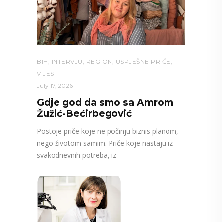
BIH
,
INTERVJU
,
REGION
,
USPJEŠNE PRIČE
,
VIJESTI
July 17, 2026
Gdje god da smo sa Amrom
Žužić-Bećirbegović
Postoje priče koje ne počinju biznis planom,
nego životom samim. Priče koje nastaju iz
svakodnevnih potreba, iz