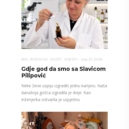
BIH
,
INTERVJU
,
SVIJET
,
VIJESTI
July 31, 2026
Gdje god da smo sa Slavicom
Pilipović
Neke žene uspiju izgraditi jednu karijeru. Naša
današnja gošća izgradila je dvije. Kao
inženjerka ostvarila je uspješnu