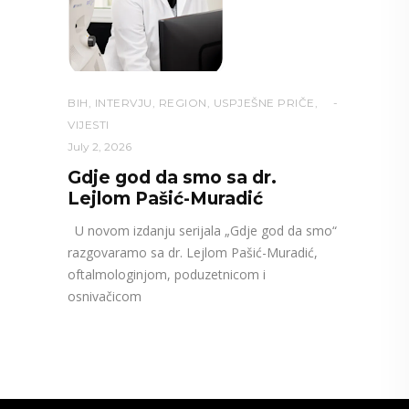
BIH
,
INTERVJU
,
REGION
,
USPJEŠNE PRIČE
,
VIJESTI
July 2, 2026
Gdje god da smo sa dr.
Lejlom Pašić-Muradić
U novom izdanju serijala „Gdje god da smo“
razgovaramo sa dr. Lejlom Pašić-Muradić,
oftalmologinjom, poduzetnicom i
osnivačicom