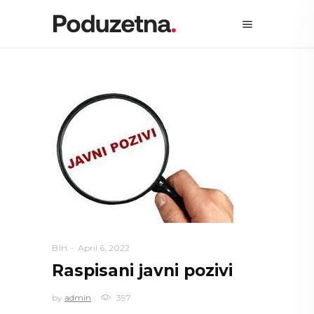
BIH
April 6, 2022
Raspisani javni pozivi
by
admin
397