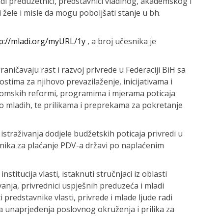
di preduzetnici, predstavnici vladinog, akademskog i
i žele i misle da mogu poboljšati stanje u bh.
p://mladi.org/myURL/1y
, a broj učesnika je
raničavaju rast i razvoj privrede u Federaciji BiH sa
ima za njihovo prevazilaženje, inicijativama i
omskih reformi, programima i mjerama poticaja
 mladih, te prilikama i preprekama za pokretanje
 istraživanja dodjele budžetskih poticaja privredi u
rednika za plaćanje PDV-a državi po naplaćenim
titucija vlasti, istaknuti stručnjaci iz oblasti
anja, privrednici uspješnih preduzeća i mladi
 predstavnike vlasti, privrede i mlade ljude radi
a unaprjeđenja poslovnog okruženja i prilika za