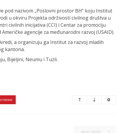
tive pod nazivom „Poslovni prostor BH“ koju Institut
di u okviru Projekta održivosti civilnog društva u
tri civilnih inicijativa (CCI) i Centar za promociju
od Američke agencije za međunarodni razvoj (USAID).
vredi, a organizuju ga Institut za razvoj mladih
og kantona.
, Bijeljini, Neumu i Tuzli.
0
pinterest
NEXT POST