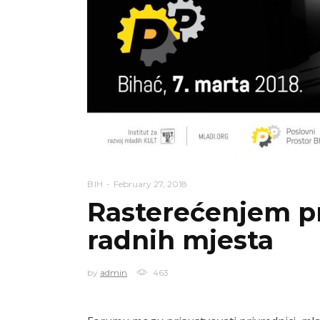
BIH
February 27, 2018
Rasterećenjem pr
radnih mjesta
by
admin
463