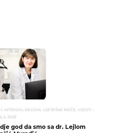
H
,
INTERVJU
,
REGION
,
USPJEŠNE PRIČE
,
VIJESTI
ly 2, 2026
dje god da smo sa dr. Lejlom