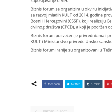
zapošljavanje u BiH.
Biznis forum se organizira u okviru inicija
za razvoj mladih KULT od 2014. godine provo
Bosni i Hercegovini (CSSP), koji realizuju Cen
civilnog društva (CPCD), a koji je podržan 
Biznis forum posvećen je privrednicima i pri
KULT i Ministarstvo privrede Unsko-sansk
Biznis forumi ranije su organizovani u Tešnju
facebook
twitter
tumblr
PREVIOUS POST