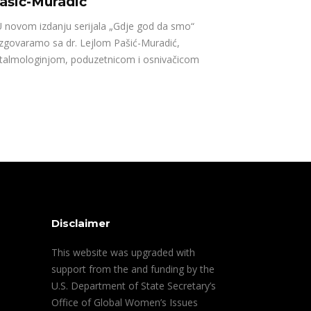
ašić-Muradić
novom izdanju serijala „Gdje god da smo“
zgovaramo sa dr. Lejlom Pašić-Muradić,
talmologinjom, poduzetnicom i osnivačicom
Disclaimer
This website was upgraded with
support from the and funding by the
U.S. Department of State Secretary’s
Office of Global Women’s Issues