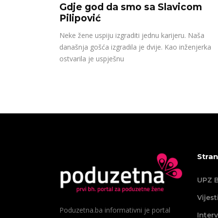
Gdje god da smo sa Slavicom
Pilipović
Neke žene uspiju izgraditi jednu karijeru. Naša
današnja gošća izgradila je dvije. Kao inženjerka
ostvarila je uspješnu
Stran
UPZ B
Vijest
Poduzetna.ba informativni je portal
Interv