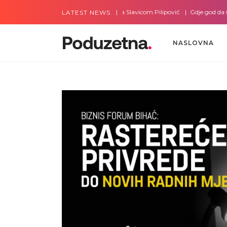
Gdje god da smo sa Slavicom Pilipović
Gdje god da smo 
LATEST NEWS
NASLOVNA
NASLOVNA