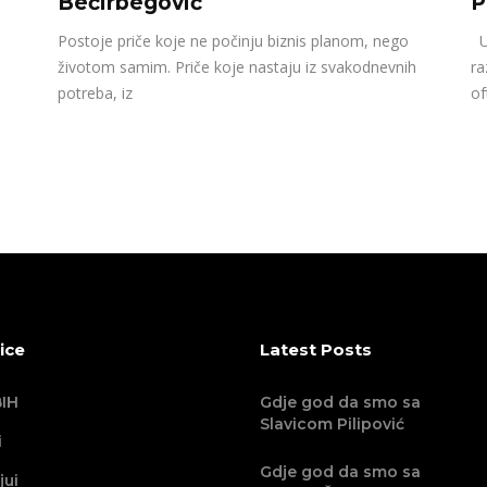
Bećirbegović
P
Postoje priče koje ne počinju biznis planom, nego
U 
životom samim. Priče koje nastaju iz svakodnevnih
ra
potreba, iz
of
ice
Latest Posts
IH
Gdje god da smo sa
Slavicom Pilipović
i
Gdje god da smo sa
jui