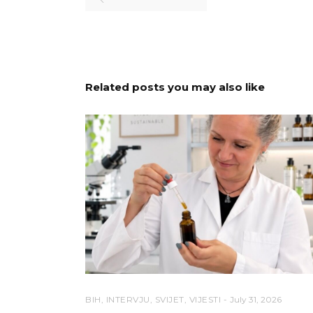
Related posts you may also like
BIH
,
INTERVJU
,
SVIJET
,
VIJESTI
July 31, 2026