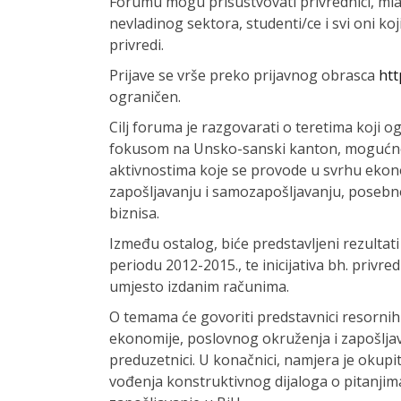
Forumu mogu prisustvovati privrednici, mla
nevladinog sektora, studenti/ce i svi oni koj
privredi.
Prijave se vrše preko prijavnog obrasca
htt
ograničen.
Cilj foruma je razgovarati o teretima koji og
fokusom na Unsko-sanski kanton, mogućnost
aktivnostima koje se provode u svrhu ekon
zapošljavanju i samozapošljavanju, posebno
biznisa.
Između ostalog, biće predstavljeni rezultati
periodu 2012-2015., te inicijativa bh. priv
umjesto izdanim računima.
O temama će govoriti predstavnici resornih ins
ekonomije, poslovnog okruženja i zapošljav
preduzetnici. U konačnici, namjera je okupiti
vođenja konstruktivnog dijaloga o pitanjim