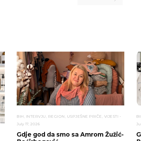
BIH
,
INTERVJU
,
REGION
,
USPJEŠNE PRIČE
,
VIJESTI
BI
July 17, 2026
Ju
Gdje god da smo sa Amrom Žužić-
G