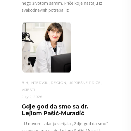
nego životom samim. Priče koje nastaju iz
svakodnevnih potreba, iz
BIH
,
INTERVJU
,
REGION
,
USPJEŠNE PRIČE
,
VIJESTI
July 2, 2026
Gdje god da smo sa dr.
Lejlom Pašić-Muradić
U novom izdanju serijala „Gdje god da smo“
razgovaramo sa dr. Lejlom Pašić-Muradić,