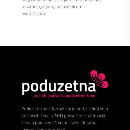
oftalmologinjom, poduzetnicom i
osnivačicom
Poduzetna.ba informativni je portal Udruženja
poslovnih žena u BiH i posvećen je afirmaciji
žena u poduzedništvu ali i svim sferama
javnog i privatnog života.