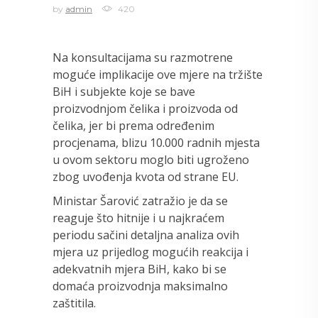
by
admin
420
Na konsultacijama su razmotrene
moguće implikacije ove mjere na tržište
BiH i subjekte koje se bave
proizvodnjom čelika i proizvoda od
čelika, jer bi prema određenim
procjenama, blizu 10.000 radnih mjesta
u ovom sektoru moglo biti ugroženo
zbog uvođenja kvota od strane EU.
Ministar Šarović zatražio je da se
reaguje što hitnije i u najkraćem
periodu sačini detaljna analiza ovih
mjera uz prijedlog mogućih reakcija i
adekvatnih mjera BiH, kako bi se
domaća proizvodnja maksimalno
zaštitila.