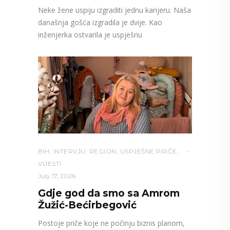
Neke žene uspiju izgraditi jednu karijeru. Naša
današnja gošća izgradila je dvije. Kao
inženjerka ostvarila je uspješnu
BIH
,
INTERVJU
,
REGION
,
USPJEŠNE PRIČE
,
VIJESTI
July 17, 2026
Gdje god da smo sa Amrom
Žužić-Bećirbegović
Postoje priče koje ne počinju biznis planom,