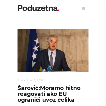
BIH
July 16, 2018
Šarović:Moramo hitno
reagovati ako EU
ograniči uvoz čelika