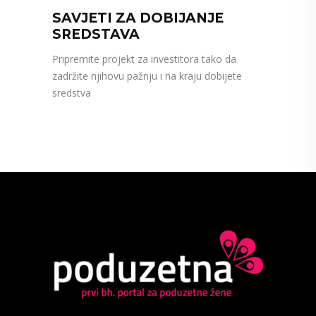
SAVJETI ZA DOBIJANJE
SREDSTAVA
Pripremite projekt za investitora tako da
zadržite njihovu pažnju i na kraju dobijete
sredstva