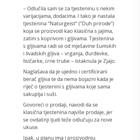
– Odlučila sam se za tjesteninu s nekim
varijacijama, dodacima. I tako je nastala
tjestenina "Naturgeist" ("Duh prirode")
koja se proizvodi kao klasična s jajima,
zatim s koprivom i gljivama. Tjestenina
s gljivama radi se od mješavine šumskih
i livadskih gljiva – vrganja, đurđevke,
lisičarke, crne trube – istaknula je Zjajo.
Naglašava da je ujedno i certificirani
berač gljiva te da nema bojazni kada je
riječ o tjestenini s gljivama koje sama
sakuplja i suši.
Govoreći o prodaji, navodi da se
klasična tjestenina najviše prodaje, jer
se ovdašnji ljudi teže odlučuju za nove
ukuse.
Ipak, u planu ima i proizvodnju