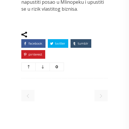
napustiti posao u Mlinopeku i upustiti
se u rizik vlastitog biznisa.
facebook
twitter
tumblr
pinterest
0