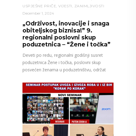
USPJEŠNE PRIČE
,
VIJESTI
,
ZANIMLJIVOSTI
December 1, 2024
„Održivost, inovacije i snaga
obiteljskog biznisa!” 9.
regionalni poslovni skup
poduzetnica – “Žene i točka”
Deveti po redu, regionalni godišnji susret
poduzetnica Žene i točka, poslovni skup
posvećen ženama u poduzetništvu, održat