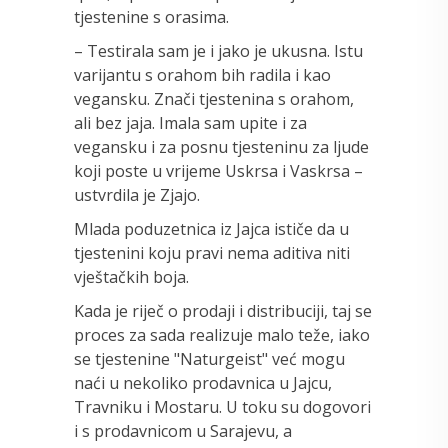
tjestenine s orasima.
– Testirala sam je i jako je ukusna. Istu
varijantu s orahom bih radila i kao
vegansku. Znači tjestenina s orahom,
ali bez jaja. Imala sam upite i za
vegansku i za posnu tjesteninu za ljude
koji poste u vrijeme Uskrsa i Vaskrsa –
ustvrdila je Zjajo.
Mlada poduzetnica iz Jajca ističe da u
tjestenini koju pravi nema aditiva niti
vještačkih boja.
Kada je riječ o prodaji i distribuciji, taj se
proces za sada realizuje malo teže, iako
se tjestenine "Naturgeist" već mogu
naći u nekoliko prodavnica u Jajcu,
Travniku i Mostaru. U toku su dogovori
i s prodavnicom u Sarajevu, a