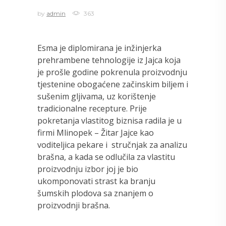
by
admin
363
Esma je diplomirana je inžinjerka
prehrambene tehnologije iz Jajca koja
je prošle godine pokrenula proizvodnju
tjestenine obogaćene začinskim biljem i
sušenim gljivama, uz korištenje
tradicionalne recepture. Prije
pokretanja vlastitog biznisa radila je u
firmi Mlinopek – Žitar Jajce kao
voditeljica pekare i stručnjak za analizu
brašna, a kada se odlučila za vlastitu
proizvodnju izbor joj je bio
ukomponovati strast ka branju
šumskih plodova sa znanjem o
proizvodnji brašna.