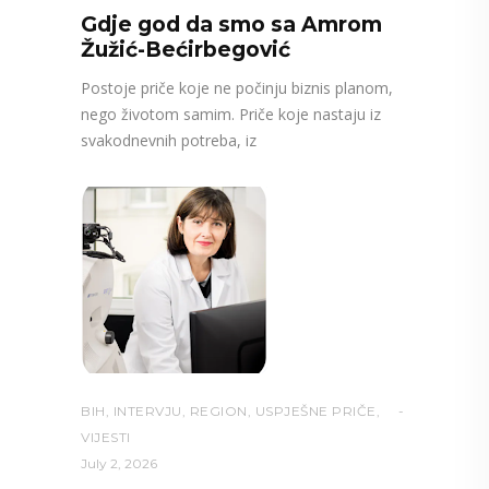
Gdje god da smo sa Amrom
Žužić-Bećirbegović
Postoje priče koje ne počinju biznis planom,
nego životom samim. Priče koje nastaju iz
svakodnevnih potreba, iz
BIH
,
INTERVJU
,
REGION
,
USPJEŠNE PRIČE
,
VIJESTI
July 2, 2026