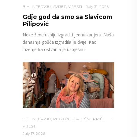
BIH
,
INTERVJU
,
SVIJET
,
VIJESTI
July 31, 2026
Gdje god da smo sa Slavicom
Pilipović
Neke žene uspiju izgraditi jednu karijeru. Naša
današnja gošća izgradila je dvije. Kao
inženjerka ostvarila je uspješnu
BIH
,
INTERVJU
,
REGION
,
USPJEŠNE PRIČE
,
VIJESTI
July 17, 2026