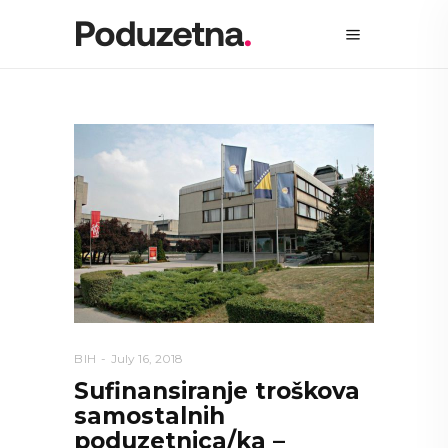
BIH
July 16, 2018
Sufinansiranje troškova
samostalnih
poduzetnica/ka –