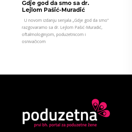
Gdje god da smo sa dr.
Lejlom Pašić-Muradić
U novom izdanju serijala „Gdje god da smo“
razgovaramo sa dr. Lejlom Pašić-Muradić,
oftalmologinjom, poduzetnicom i
osnivačicom