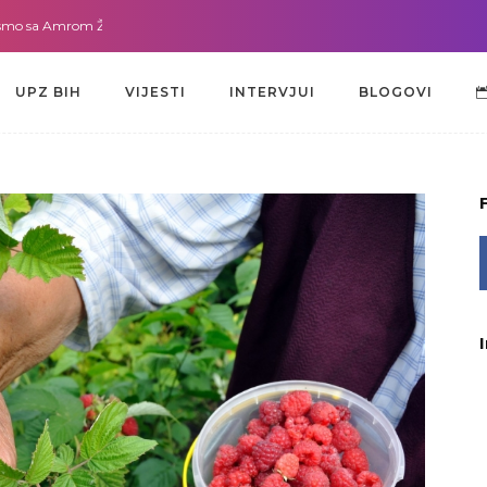
 Amrom Žužić-Bećirbegović
Gdje god da smo sa dr. Lejlom Pašić-Muradić
UPZ BIH
VIJESTI
INTERVJUI
BLOGOVI
UPZ BIH
VIJESTI
INTERVJUI
BLOGOVI