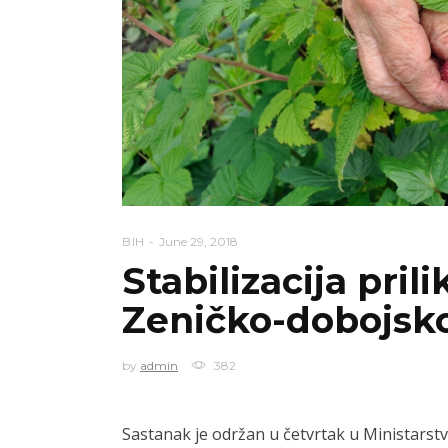
BIH
June 29, 2018
Stabilizacija pril
Zeničko-dobojsk
by
admin
382
Sastanak je održan u četvrtak u Ministarst