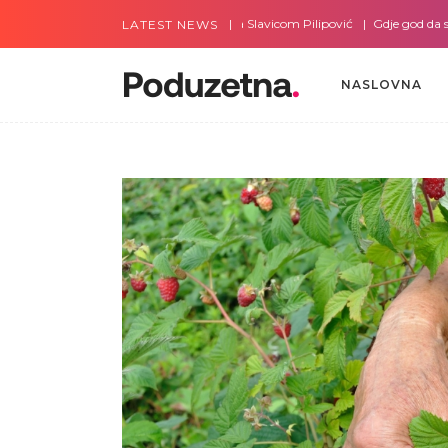
Gdje god da smo sa Slavicom Pilipović
Gdje god da smo sa
LATEST NEWS
NASLOVNA
NASLOVNA