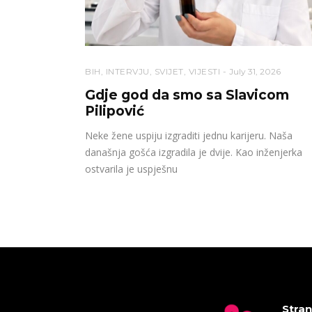
BIH
,
INTERVJU
,
SVIJET
,
VIJESTI
July 31, 2026
Gdje god da smo sa Slavicom
Pilipović
Neke žene uspiju izgraditi jednu karijeru. Naša
današnja gošća izgradila je dvije. Kao inženjerka
ostvarila je uspješnu
Stran