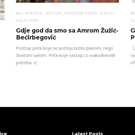
BIH
,
INTERVJU
,
REGION
,
USPJEŠNE PRIČE
,
VIJESTI
BI
July 17, 2026
Ju
Gdje god da smo sa Amrom Žužić-
G
Bećirbegović
P
Postoje priče koje ne počinju biznis planom, nego
U 
životom samim. Priče koje nastaju iz svakodnevnih
ra
potreba, iz
of
ice
Latest Posts