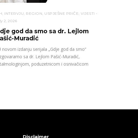
H
,
INTERVJU
,
REGION
,
USPJEŠNE PRIČE
,
VIJESTI
ly 2, 2026
dje god da smo sa dr. Lejlom
ašić-Muradić
novom izdanju serijala „Gdje god da smo“
zgovaramo sa dr. Lejlom Pašić-Muradić,
talmologinjom, poduzetnicom i osnivačicom
Disclaimer