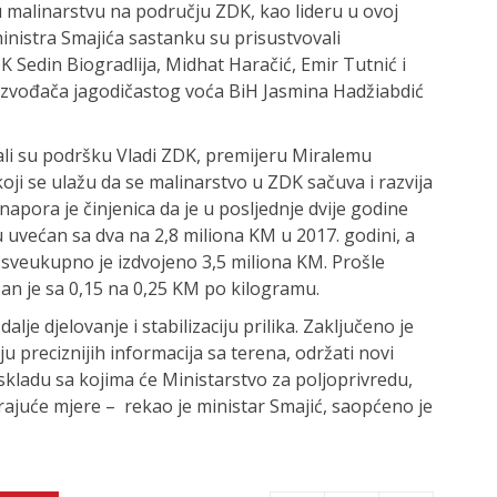
u malinarstvu na području ZDK, kao lideru u ovoj
inistra Smajića sastanku su prisustvovali
 Sedin Biogradlija, Midhat Haračić, Emir Tutnić i
oizvođača jagodičastog voća BiH Jasmina Hadžiabdić
ali su podršku Vladi ZDK, premijeru Miralemu
oji se ulažu da se malinarstvo u ZDK sačuva i razvija
apora je činjenica da je u posljednje dvije godine
 uvećan sa dva na 2,8 miliona KM u 2017. godini, a
 sveukupno je izdvojeno 3,5 miliona KM. Prošle
an je sa 0,15 na 0,25 KM po kilogramu.
je djelovanje i stabilizaciju prilika. Zaključeno je
 preciznijih informacija sa terena, održati novi
 skladu sa kojima će Ministarstvo za poljoprivredu,
ajuće mjere – rekao je ministar Smajić, saopćeno je