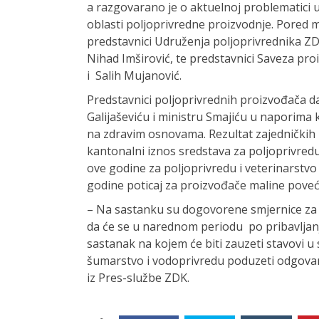
a razgovarano je o aktuelnoj problematici 
oblasti poljoprivredne proizvodnje. Pored m
predstavnici Udruženja poljoprivrednika ZDK
Nihad Imširović, te predstavnici Saveza pr
i Salih Mujanović.
Predstavnici poljoprivrednih proizvođača d
Galijaševiću i ministru Smajiću u naporima k
na zdravim osnovama. Rezultat zajedničkih n
kantonalni iznos sredstava za poljoprivredu
ove godine za poljoprivredu i veterinarstvo
godine poticaj za proizvođače maline poveć
– Na sastanku su dogovorene smjernice za dal
da će se u narednom periodu po pribavljanju
sastanak na kojem će biti zauzeti stavovi u
šumarstvo i vodoprivredu poduzeti odgovar
iz Pres-službe ZDK.