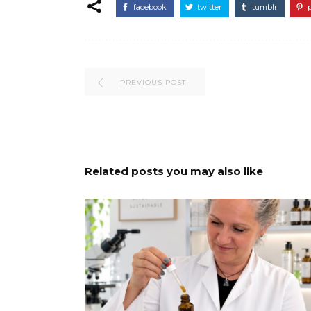
facebook
twitter
tumblr
PREVIOUS POST
Related posts you may also like