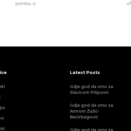
potreba, iz
of
ice
Latest Posts
IH
Gdje god da smo sa
Slavicom Pilipović
i
Gdje god da smo sa
jui
Amrom Žužić-
Bećirbegović
vi
kt
Gdje god da smo sa