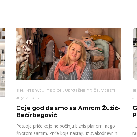
BIH
,
INTERVJU
,
REGION
,
USPJEŠNE PRIČE
,
VIJESTI
BI
July 17, 2026
Ju
Gdje god da smo sa Amrom Žužić-
G
Bećirbegović
P
Postoje priče koje ne počinju biznis planom, nego
U 
životom samim. Priče koje nastaju iz svakodnevnih
ra