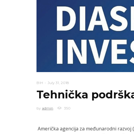
BIH
July 31, 2018
Tehnička podršk
by
admin
350
Američka agencija za međunarodni razvoj (U