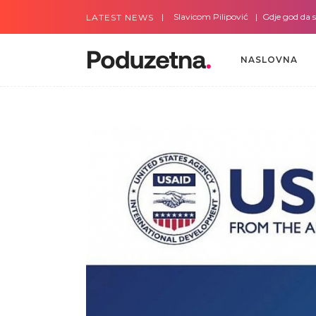
Gdje god da smo sa Slavicom Pilipović
Gdje god da smo s
LATEST NEWS
NASLOVNA
NASLOVNA