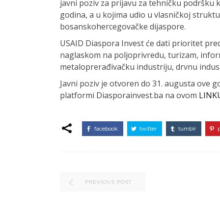
javni poziv za prijavu za tehničku podršku
godina, a u kojima udio u vlasničkoj struktu
bosanskohercegovačke dijaspore.
USAID Diaspora Invest će dati prioritet pr
naglaskom na poljoprivredu, turizam, infor
metaloprerađivačku industriju, drvnu indust
Javni poziv je otvoren do 31. augusta ove g
platformi Diasporainvest.ba na ovom
LINK
facebook
twitter
tumblr
PREVIOUS POST