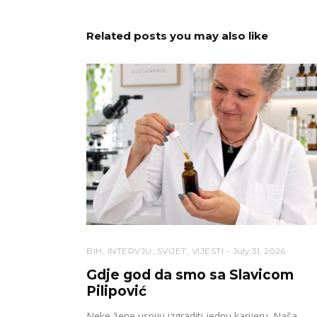
Related posts you may also like
BIH
,
INTERVJU
,
SVIJET
,
VIJESTI
July 31, 2026
Gdje god da smo sa Slavicom
Pilipović
Neke žene uspiju izgraditi jednu karijeru. Naša