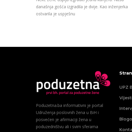
današnja gošća izgradila je dvije. Kao inženjerka
ostvarila je uspješnu
Stran
UPZ B
Vijest
Poduzetna.ba informativni je portal
Interv
Udruženja poslovnih žena u BiH i
Blogo
posvećen je afirmaciji žena u
poduzedništvu ali i svim sferama
Konta