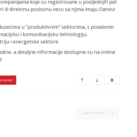
 kompanijama koje su registrovane u posljednjih pet
ri ili direktnu poslovnu vezu sa njima imaju članovi
eduzećima u "produktivnim" sektorima, s posebnim
macijsku i komunikacijsku tehnologiju,
riju i energetske sektore.
odine, a detaljne informacije dostupne su na online
U
0
pinterest
NEXT POST