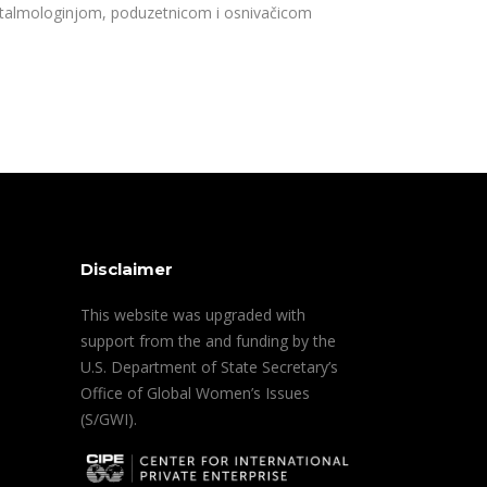
talmologinjom, poduzetnicom i osnivačicom
Disclaimer
This website was upgraded with
support from the and funding by the
U.S. Department of State Secretary’s
Office of Global Women’s Issues
(S/GWI).