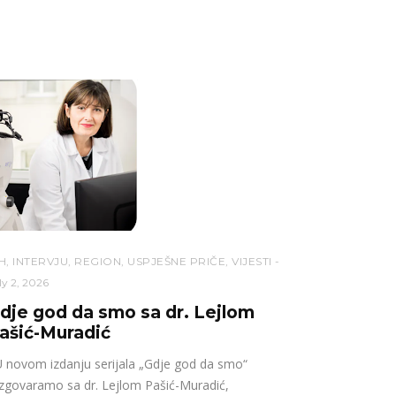
H
,
INTERVJU
,
REGION
,
USPJEŠNE PRIČE
,
VIJESTI
ly 2, 2026
dje god da smo sa dr. Lejlom
ašić-Muradić
novom izdanju serijala „Gdje god da smo“
zgovaramo sa dr. Lejlom Pašić-Muradić,