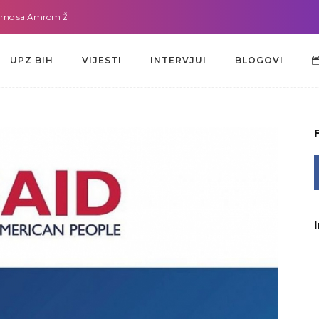
a Amrom Žužić-Bećirbegović
Gdje god da smo sa dr. Lejlom Pašić-Muradić
UPZ BIH
VIJESTI
INTERVJUI
BLOGOVI
UPZ BIH
VIJESTI
INTERVJUI
BLOGOVI