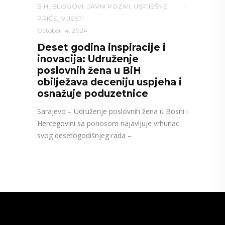
BIH
,
BLOGOVI
,
JAVNI POZIVI
,
USPJEŠNE
PRIČE
,
VIJESTI
October 14, 2024
Deset godina inspiracije i
inovacija: Udruženje
poslovnih žena u BiH
obilježava deceniju uspjeha i
osnažuje poduzetnice
Sarajevo – Udruženje poslovnih žena u Bosni i
Hercegovini sa ponosom najavljuje vrhunac
svog desetogodišnjeg rada –