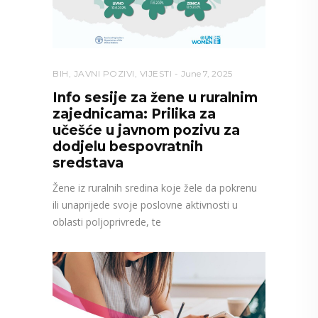
BIH
,
JAVNI POZIVI
,
VIJESTI
June 7, 2025
Info sesije za žene u ruralnim
zajednicama: Prilika za
učešće u javnom pozivu za
dodjelu bespovratnih
sredstava
Žene iz ruralnih sredina koje žele da pokrenu
ili unaprijede svoje poslovne aktivnosti u
oblasti poljoprivrede, te