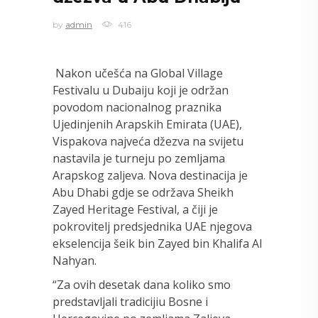
by
admin
416
Nakon učešća na Global Village
Festivalu u Dubaiju koji je održan
povodom nacionalnog praznika
Ujedinjenih Arapskih Emirata (UAE),
Vispakova najveća džezva na svijetu
nastavila je turneju po zemljama
Arapskog zaljeva. Nova destinacija je
Abu Dhabi gdje se održava Sheikh
Zayed Heritage Festival, a čiji je
pokrovitelj predsjednika UAE njegova
ekselencija šeik bin Zayed bin Khalifa Al
Nahyan.
“Za ovih desetak dana koliko smo
predstavljali tradicijiu Bosne i