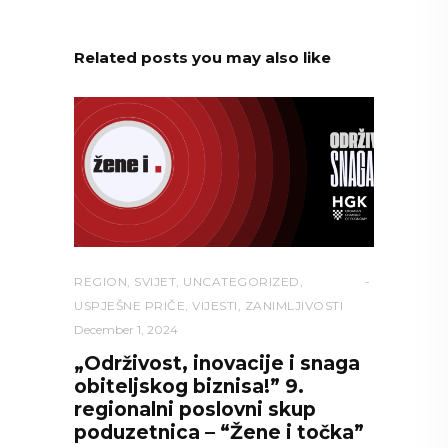
Related posts you may also like
REGION
,
SVIJET
,
UNCATEGORIZED
,
USPJEŠNE PRIČE
,
VIJESTI
,
ZANIMLJIVOSTI
December 1, 2024
„Održivost, inovacije i snaga
obiteljskog biznisa!” 9.
regionalni poslovni skup
poduzetnica – “Žene i točka”