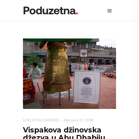
UNCATEGORIZED
January 21, 2018
Vispakova džinovska
džezva u Abu Dhabiju