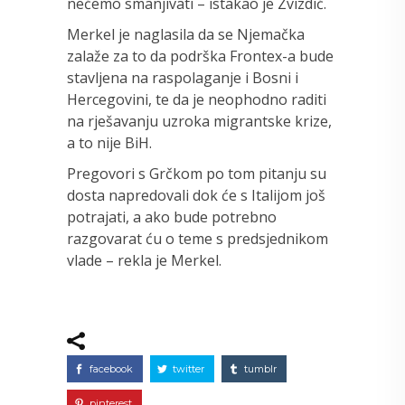
nećemo smanjivati – istakao je Zvizdić.
Merkel je naglasila da se Njemačka
zalaže za to da podrška Frontex-a bude
stavljena na raspolaganje i Bosni i
Hercegovini, te da je neophodno raditi
na rješavanju uzroka migrantske krize,
a to nije BiH.
Pregovori s Grčkom po tom pitanju su
dosta napredovali dok će s Italijom još
potrajati, a ako bude potrebno
razgovarat ću o teme s predsjednikom
vlade – rekla je Merkel.
facebook
twitter
tumblr
pinterest