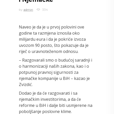
by
admin
334
Naveo je da je u prvoj polovini ove
godine ta razmjena iznosila oko
milijardu eura i da je pokriće izvoza
uvozom 90 posto, što pokazuje da je
riječ o uravnoteženom odnosu.
– Razgovarali smo o budućoj saradnji i
o harmonizaciji naših zakona, kao i o
potpunoj pravnoj sigurnosti za
njemačke kompanije u BiH – kazao je
Zvizdić.
Dodao je da će razgovarati i sa
njemačkim investitorima, a da će
reforme u BiH i dalje biti usmjerene na
poboljšanje poslovne klime.