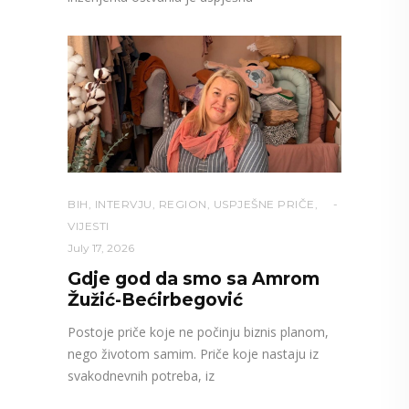
BIH
,
INTERVJU
,
REGION
,
USPJEŠNE PRIČE
,
VIJESTI
July 17, 2026
Gdje god da smo sa Amrom
Žužić-Bećirbegović
Postoje priče koje ne počinju biznis planom,
nego životom samim. Priče koje nastaju iz
svakodnevnih potreba, iz