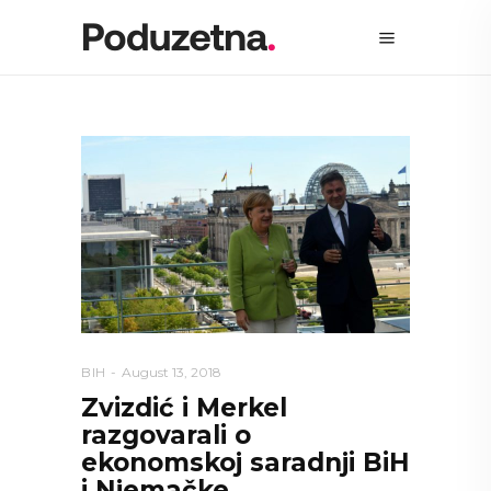
BIH
August 13, 2018
Zvizdić i Merkel
razgovarali o
ekonomskoj saradnji BiH
i Njemačke