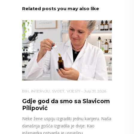
Related posts you may also like
BIH
,
INTERVJU
,
SVIJET
,
VIJESTI
July 31, 2026
Gdje god da smo sa Slavicom
Pilipović
Neke žene uspiju izgraditi jednu karijeru. Naša
današnja gošća izgradila je dvije. Kao
inženjerka ostvarila je uspješnu