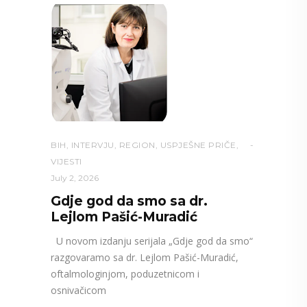
BIH
,
INTERVJU
,
REGION
,
USPJEŠNE PRIČE
,
VIJESTI
July 2, 2026
Gdje god da smo sa dr.
Lejlom Pašić-Muradić
U novom izdanju serijala „Gdje god da smo“
razgovaramo sa dr. Lejlom Pašić-Muradić,
oftalmologinjom, poduzetnicom i
osnivačicom