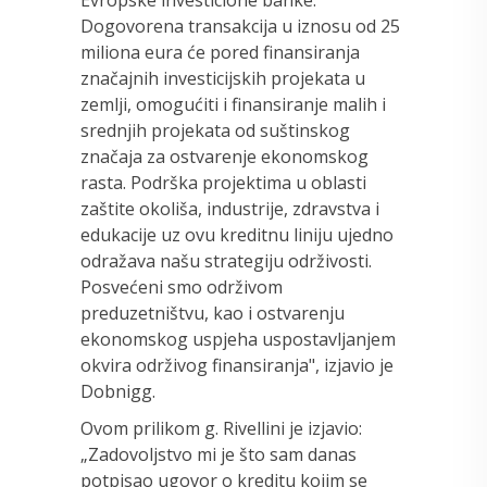
Evropske investicione banke.
Dogovorena transakcija u iznosu od 25
miliona eura će pored finansiranja
značajnih investicijskih projekata u
zemlji, omogućiti i finansiranje malih i
srednjih projekata od suštinskog
značaja za ostvarenje ekonomskog
rasta. Podrška projektima u oblasti
zaštite okoliša, industrije, zdravstva i
edukacije uz ovu kreditnu liniju ujedno
odražava našu strategiju održivosti.
Posvećeni smo održivom
preduzetništvu, kao i ostvarenju
ekonomskog uspjeha uspostavljanjem
okvira održivog finansiranja", izjavio je
Dobnigg.
Ovom prilikom g. Rivellini je izjavio:
„Zadovoljstvo mi je što sam danas
potpisao ugovor o kreditu kojim se