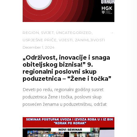
REGION
,
SVIJET
,
UNCATEGORIZED
,
USPJEŠNE PRIČE
,
VIJESTI
,
ZANIMLJIVOSTI
December 1, 2024
„Održivost, inovacije i snaga
obiteljskog biznisa!” 9.
regionalni poslovni skup
poduzetnica – “Žene i točka”
Deveti po redu, regionalni godišnji susret
poduzetnica Žene i točka, poslovni skup
posvećen ženama u poduzetništvu, održat