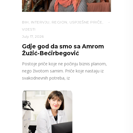
BIH
,
INTERVJU
,
REGION
,
USPJEŠNE PRIČE
,
VIJESTI
July 17, 2026
Gdje god da smo sa Amrom
Žužić-Bećirbegović
Postoje priče koje ne počinju biznis planom,
nego životom samim. Priče koje nastaju iz
svakodnevnih potreba, iz