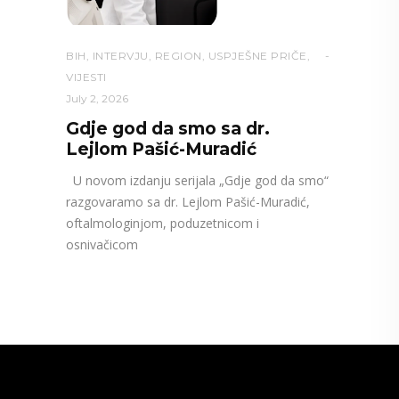
BIH
,
INTERVJU
,
REGION
,
USPJEŠNE PRIČE
,
VIJESTI
July 2, 2026
Gdje god da smo sa dr.
Lejlom Pašić-Muradić
U novom izdanju serijala „Gdje god da smo“
razgovaramo sa dr. Lejlom Pašić-Muradić,
oftalmologinjom, poduzetnicom i
osnivačicom