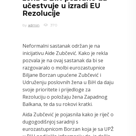
učestvuje u izradi EU
Rezolucije
by
admin
370
Neformalni sastanak održan je na
inicijativu Aide Zubčević. Kako je rekla
pozvala je na ovaj sastanak da bi se
razgovaralo o molbi eurozastupnice
Biljane Borzan upućene Zubčević i
Udruženju poslovnih žena u BiH da daju
svoje prioritete i prijedloge za
Rezoluciju o položaju žena Zapadnog
Balkana, te da su rokovi kratki.
Aida Zubčević je pojasnila kako je riječ o
dugogodišnjoj saradnji s
eurozastupnicom Borzan koja je sa UPŽ