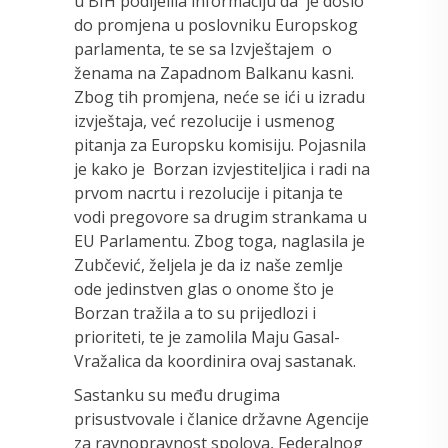
u BIH podijelila informaciju da je došlo
do promjena u poslovniku Europskog
parlamenta, te se sa Izvještajem o
ženama na Zapadnom Balkanu kasni.
Zbog tih promjena, neće se ići u izradu
izvještaja, već rezolucije i usmenog
pitanja za Europsku komisiju. Pojasnila
je kako je Borzan izvjestiteljica i radi na
prvom nacrtu i rezolucije i pitanja te
vodi pregovore sa drugim strankama u
EU Parlamentu. Zbog toga, naglasila je
Zubčević, željela je da iz naše zemlje
ode jedinstven glas o onome što je
Borzan tražila a to su prijedlozi i
prioriteti, te je zamolila Maju Gasal-
Vražalica da koordinira ovaj sastanak.
Sastanku su među drugima
prisustvovale i članice državne Agencije
za ravnopravnost spolova, Federalnog