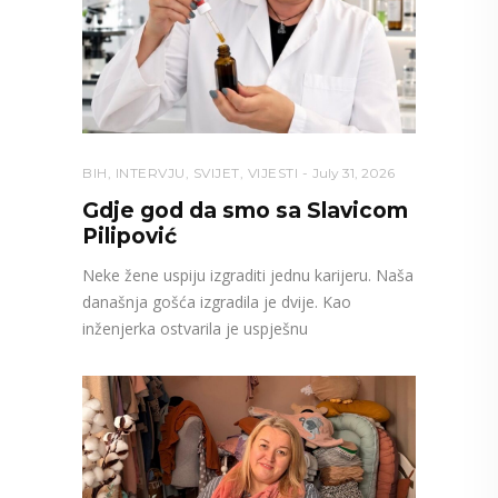
BIH
,
INTERVJU
,
SVIJET
,
VIJESTI
July 31, 2026
Gdje god da smo sa Slavicom
Pilipović
Neke žene uspiju izgraditi jednu karijeru. Naša
današnja gošća izgradila je dvije. Kao
inženjerka ostvarila je uspješnu