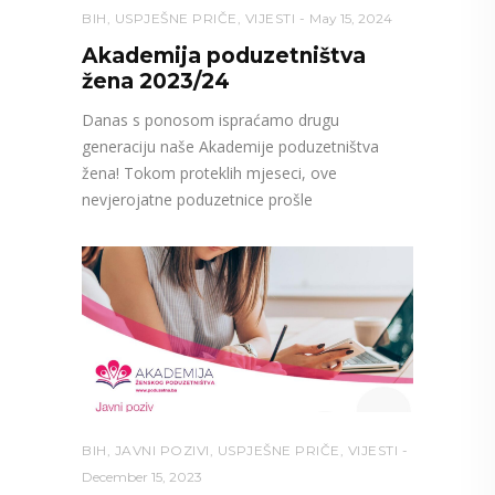
BIH
,
USPJEŠNE PRIČE
,
VIJESTI
May 15, 2024
Akademija poduzetništva
žena 2023/24
Danas s ponosom ispraćamo drugu
generaciju naše Akademije poduzetništva
žena! Tokom proteklih mjeseci, ove
nevjerojatne poduzetnice prošle
BIH
,
JAVNI POZIVI
,
USPJEŠNE PRIČE
,
VIJESTI
December 15, 2023