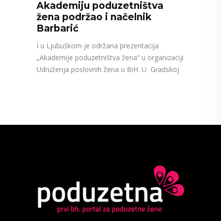
Akademiju poduzetništva
žena podržao i načelnik
Barbarić
I u Ljubuškom je održana prezentacija
„Akademije poduzetništva žena“ u organizaciji
Udruženja poslovnih žena u BiH. U Gradskoj