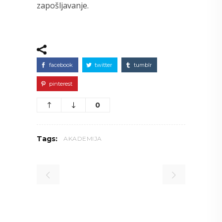
zapošljavanje.
facebook
twitter
tumblr
pinterest
0
Tags:
AKADEMIJA