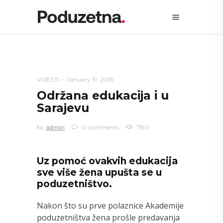
VIJESTI
January 19, 2019
Održana edukacija i u
Sarajevu
by
admin
0 comments
780
Uz pomoć ovakvih edukacija
sve više žena upušta se u
poduzetništvo.
Nakon što su prve polaznice Akademije
poduzetništva žena prošle predavanja