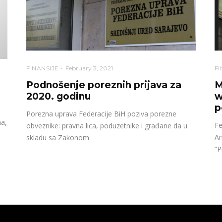
FINANSIJE
February 3, 2021
FI
Podnošenje poreznih prijava za
M
2020. godinu
w
p
Porezna uprava Federacije BiH poziva porezne
na,
Fe
obveznike: pravna lica, poduzetnike i građane da u
Am
skladu sa Zakonom
“P