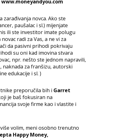
e
www.moneyandyou.com
a zarađivanja novca. Ako ste
ncer, paušalac i sl.) mijenjate
is ili ste investitor imate polugu
 novac radi za Vas, a ne vi za
nači da pasivni prihodi pokrivaju
rihodi su oni kad imovina stvara
ac, npr. nešto ste jednom napravili,
, naknada za franšizu, autorski
e edukacije i sl. )
etnike preporučila bih i
Garret
oji je baš fokusiran na
ncija svoje firme kao i vlastite i
ajviše volim, meni osobno trenutno
cepta Happy Money,