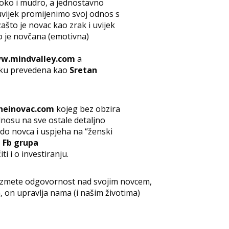
oko i mudro, a jednostavno
uvijek promijenimo svoj odnos s
zašto je novac kao zrak i uvijek
to je novčana (emotivna)
w.mindvalley.com
a
ziku prevedena kao
Sretan
einovac.com
kojeg bez obzira
odnosu na sve ostale detaljno
o do novca i uspjeha na “ženski
 Fb grupa
ti i o investiranju.
euzmete odgovornost nad svojim novcem,
, on upravlja nama (i našim životima)