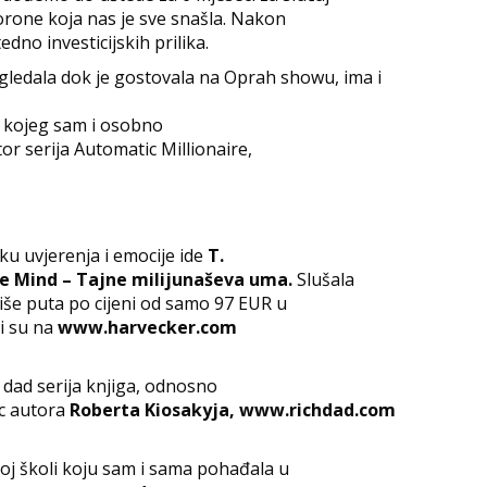
Corone koja nas je sve snašla. Nakon
edno investicijskih prilika.
ledala dok je gostovala na Oprah showu, ima i
kojeg sam i osobno
or serija Automatic Millionaire,
ku uvjerenja i emocije ide
T.
re Mind – Tajne milijunaševa uma.
Slušala
više puta po cijeni od samo 97 EUR u
ji su na
www.harvecker.com
r dad serija knjiga, odnosno
c autora
Roberta Kiosakyja, www.richdad.com
roj školi koju sam i sama pohađala u