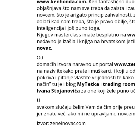
www.kenhonda.com.
Ken fantastično dub
objašnjava što nam sve treba da zaista i za
novcem, što je arigato princip zahvalnosti, 
dolazi kad nam treba, što je pravo obilje, š
inteligencija i još puno toga.
Njegov masterclass imate besplatno na
ww
nedavno je izašla i knjiga na hrvatskom je
novac.
Od
domaćih izvora naravno uz portal
www.zen
na naziv itekako prate i muškarci, i koji u 
pokriva i pitanje vlastite vrijednosti te kak
način” tu je i blog
MyTetka
i
trading room
Ivana Stojanovića
za one koji žele puno uči
U
svakom slučaju želim Vam da čim prije pr
jer znate već, ako mi ne upravljamo novcem
izvor: zeneinovac.com