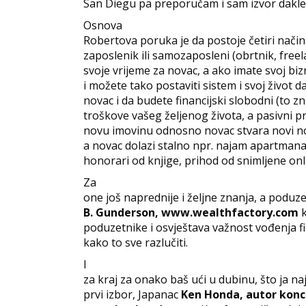
San Diegu pa preporučam i sam izvor dakl
Osnova
Robertova poruka je da postoje četiri način
zaposlenik ili samozaposleni (obrtnik, freela
svoje vrijeme za novac, a ako imate svoj bizn
i možete tako postaviti sistem i svoj život da
novac i da budete financijski slobodni (to z
troškove vašeg željenog života, a pasivni p
novu imovinu odnosno novac stvara novi nov
a novac dolazi stalno npr. najam apartmana
honorari od knjige, prihod od snimljene onlin
Za
one još naprednije i željne znanja, a poduz
B. Gunderson, www.wealthfactory.com
k
poduzetnike i osvještava važnost vođenja fina
kako to sve razlučiti.
I
za kraj za onako baš ući u dubinu, što ja n
prvi izbor, Japanac
Ken Honda, autor kon