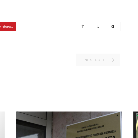
0
pinterest
NEXT POST