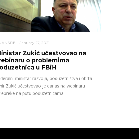
NANSIJE
January 27, 2021
inistar Zukić učestvovao na
ebinaru o problemima
oduzetnica u FBiH
deralni ministar razvoja, poduzetništva i obrta
ir Zukić učestvovao je danas na webinaru
repreke na putu poduzetnicama