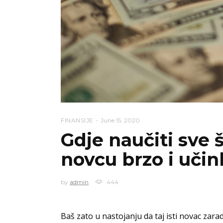
FINANSIJE
June 15, 2020
Gdje naučiti sve 
novcu brzo i učin
by
admin
444
Baš zato u nastojanju da taj isti novac zara