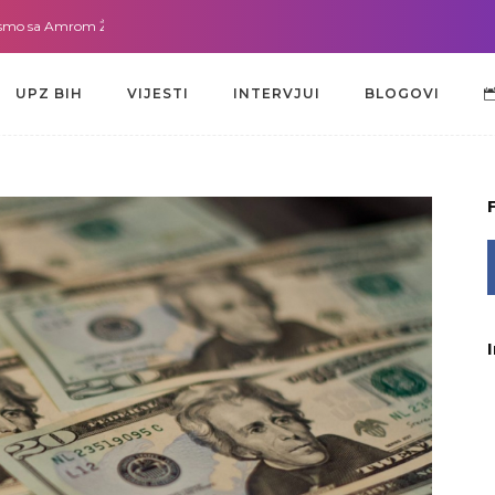
mrom Žužić-Bećirbegović
Gdje god da smo sa dr. Lejlom Pašić-Muradić
UPZ BIH
VIJESTI
INTERVJUI
BLOGOVI
UPZ BIH
VIJESTI
INTERVJUI
BLOGOVI