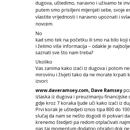
dugova, uštedimo, naravno i uživamo te in
putem smo prisiljeni mijenjati sebe, svoje em
vlastite vrijednosti i naravno upoznati i svl
novcem.
No
kad smo tek na početku ili smo na bilo koji na
i želimo više informacija – odakle je najbolje
saznati sve što nam treba?
Ukoliko
Vas zanima kako izaći iz dugova i potom neš
mirovinu i živjeti tako da ne morate krpati k
izvori:
www.daveramsey.com, Dave Ramsey
poz
izlaska iz dugova i preuzimanju financijsk
gdje kroz 7 koraka ljude uči kako izaći iz 
Prvi korak je uštedjeti iznos tipa 800 do 100
slučaj da nam se nešto dogodi ili pokvari 
krenemo štedjeti pa redom otplaćivati najman
nas taj momentum dodatno ohrabri dok ne 