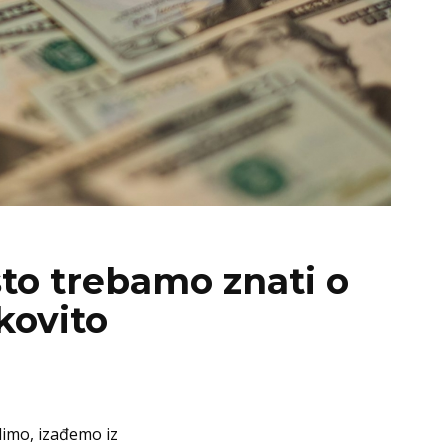
što trebamo znati o
kovito
dimo, izađemo iz