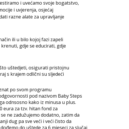
vestiramo i uvećamo svoje bogatstvo,
ocije i uvjerenja, osjećaj
adati razne alate za upravljanje
čin ili u bilo kojoj fazi zapeli
 krenuti, gdje se educirati, gdje
to uštedjeti, osigurati pristojnu
raj s krajem odlični su sljedeći
nat po svom programu
e odgovornosti pod nazivom Baby Steps
duga odnsosno kako iz minusa u plus.
0 eura za tzv. hitan fond za
da se ne zadužujemo dodatno, zatim da
ji dug pa sve veći i veći čisto da
dođemo do uštede za 6 mjeseci za slučaj