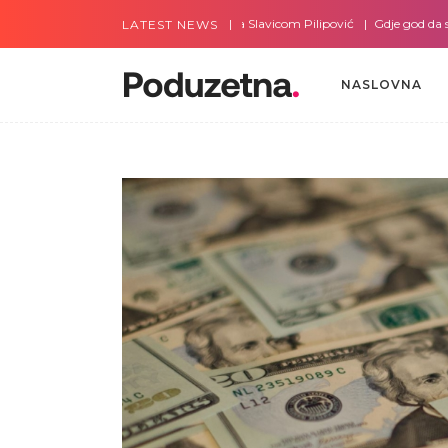
Gdje god da smo sa Slavicom Pilipović
Gdje god da smo sa A
LATEST NEWS
NASLOVNA
NASLOVNA