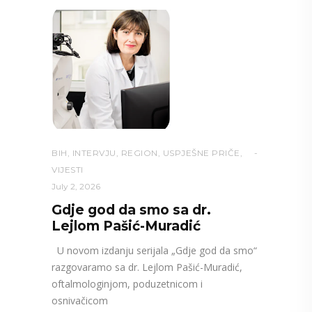
BIH
,
INTERVJU
,
REGION
,
USPJEŠNE PRIČE
,
VIJESTI
July 2, 2026
Gdje god da smo sa dr.
Lejlom Pašić-Muradić
U novom izdanju serijala „Gdje god da smo“
razgovaramo sa dr. Lejlom Pašić-Muradić,
oftalmologinjom, poduzetnicom i
osnivačicom