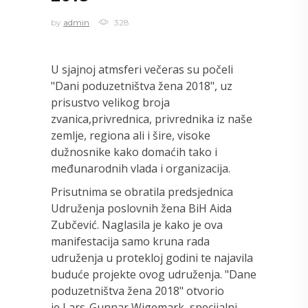
by
admin
328
U sjajnoj atmsferi večeras su počeli
"Dani poduzetništva žena 2018", uz
prisustvo velikog broja
zvanica,privrednica, privrednika iz naše
zemlje, regiona ali i šire, visoke
dužnosnike kako domaćih tako i
međunarodnih vlada i organizacija.
Prisutnima se obratila predsjednica
Udruženja poslovnih žena BiH Aida
Zubčević. Naglasila je kako je ova
manifestacija samo kruna rada
udruženja u protekloj godini te najavila
buduće projekte ovog udruženja. "Dane
poduzetništva žena 2018" otvorio
je Lars-Gunnar Wigemark, specijalni