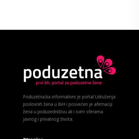
Poduzetna.ba informativni je portal Udruženja
poslovnih žena u BiH i posvećen je afirmaciji
žena u poduzedništvu ali i svim sferama
javnog i privatnog života.