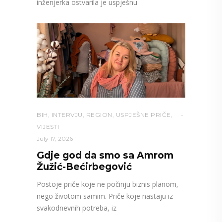
inženjerka ostvarila je uspješnu
BIH
,
INTERVJU
,
REGION
,
USPJEŠNE PRIČE
,
VIJESTI
July 17, 2026
Gdje god da smo sa Amrom
Žužić-Bećirbegović
Postoje priče koje ne počinju biznis planom,
nego životom samim. Priče koje nastaju iz
svakodnevnih potreba, iz