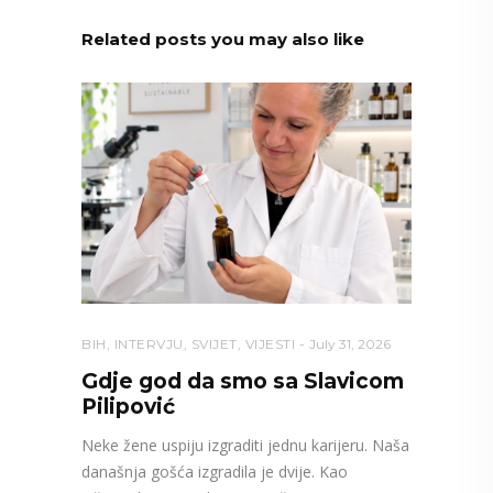
Related posts you may also like
BIH
,
INTERVJU
,
SVIJET
,
VIJESTI
July 31, 2026
Gdje god da smo sa Slavicom
Pilipović
Neke žene uspiju izgraditi jednu karijeru. Naša
današnja gošća izgradila je dvije. Kao