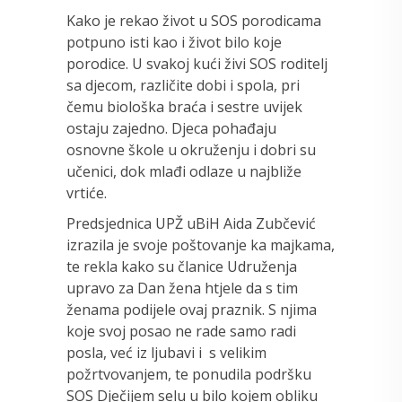
Kako je rekao život u SOS porodicama
potpuno isti kao i život bilo koje
porodice. U svakoj kući živi SOS roditelj
sa djecom, različite dobi i spola, pri
čemu biološka braća i sestre uvijek
ostaju zajedno. Djeca pohađaju
osnovne škole u okruženju i dobri su
učenici, dok mlađi odlaze u najbliže
vrtiće.
Predsjednica UPŽ uBiH Aida Zubčević
izrazila je svoje poštovanje ka majkama,
te rekla kako su članice Udruženja
upravo za Dan žena htjele da s tim
ženama podijele ovaj praznik. S njima
koje svoj posao ne rade samo radi
posla, već iz ljubavi i s velikim
požrtvovanjem, te ponudila podršku
SOS Dječijem selu u bilo kojem obliku