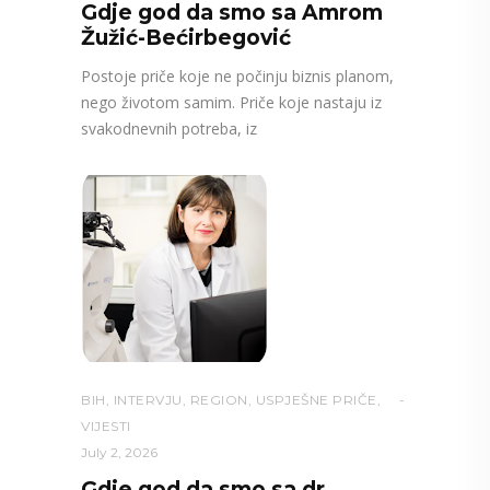
Gdje god da smo sa Amrom
Žužić-Bećirbegović
Postoje priče koje ne počinju biznis planom,
nego životom samim. Priče koje nastaju iz
svakodnevnih potreba, iz
BIH
,
INTERVJU
,
REGION
,
USPJEŠNE PRIČE
,
VIJESTI
July 2, 2026
Gdje god da smo sa dr.