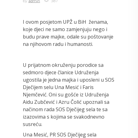
by
admin
387
I ovom posjetom UPŽ u BiH ženama,
koje djeci ne samo zamjenjuju nego i
budu prave majke, odale su poštovanje
na njihovom radu i humanosti.
U prijatnom okruženju porodice sa
sedmoro djece članice Udruženja
ugostila je jedna majka i uposleni u SOS
Dječijem selu Una Mesić i Faris
Njemčević. Oni su gošće iz Udruženja
Aidu Zubčević i Azru Čolić upoznali sa
načinom rada SOS Dječijeg sela te sa
izazovima s kojima se svakodnevno
susreću.
Una Mesić, PR SOS Dječijeg sela