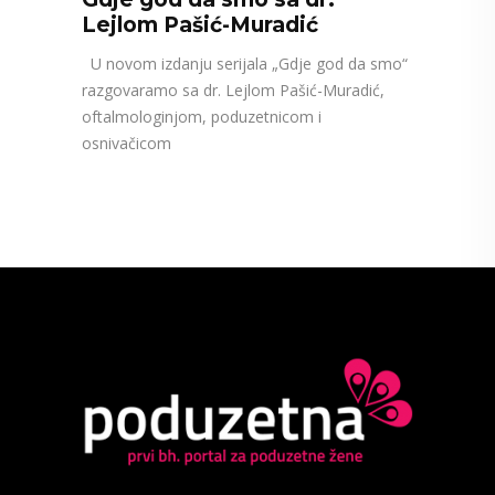
Lejlom Pašić-Muradić
U novom izdanju serijala „Gdje god da smo“
razgovaramo sa dr. Lejlom Pašić-Muradić,
oftalmologinjom, poduzetnicom i
osnivačicom