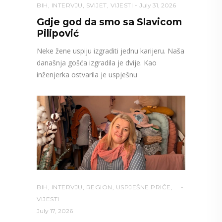
BIH
,
INTERVJU
,
SVIJET
,
VIJESTI
July 31, 2026
Gdje god da smo sa Slavicom
Pilipović
Neke žene uspiju izgraditi jednu karijeru. Naša
današnja gošća izgradila je dvije. Kao
inženjerka ostvarila je uspješnu
BIH
,
INTERVJU
,
REGION
,
USPJEŠNE PRIČE
,
VIJESTI
July 17, 2026