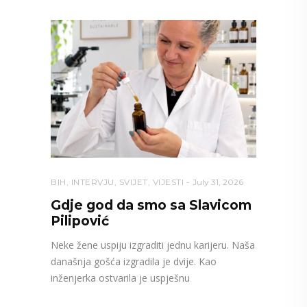
BIH
,
INTERVJU
,
SVIJET
,
VIJESTI
July 31, 2026
Gdje god da smo sa Slavicom
Pilipović
Neke žene uspiju izgraditi jednu karijeru. Naša
današnja gošća izgradila je dvije. Kao
inženjerka ostvarila je uspješnu