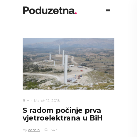
BIH
March 12, 2018
S radom počinje prva
vjetroelektrana u BiH
by
admin
347