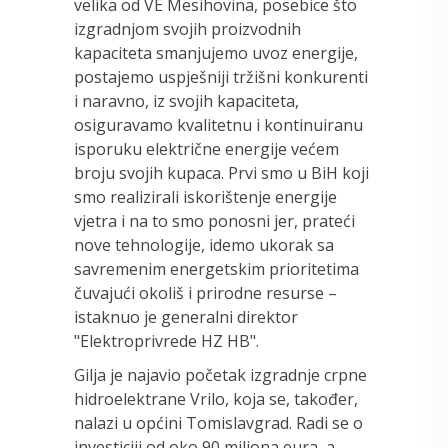
velika od VE Mesihovina, posebice što
izgradnjom svojih proizvodnih
kapaciteta smanjujemo uvoz energije,
postajemo uspješniji tržišni konkurenti
i naravno, iz svojih kapaciteta,
osiguravamo kvalitetnu i kontinuiranu
isporuku električne energije većem
broju svojih kupaca. Prvi smo u BiH koji
smo realizirali iskorištenje energije
vjetra i na to smo ponosni jer, prateći
nove tehnologije, idemo ukorak sa
savremenim energetskim prioritetima
čuvajući okoliš i prirodne resurse –
istaknuo je generalni direktor
"Elektroprivrede HZ HB".
Gilja je najavio početak izgradnje crpne
hidroelektrane Vrilo, koja se, također,
nalazi u općini Tomislavgrad. Radi se o
investiciji od oko 90 miliona eura, a