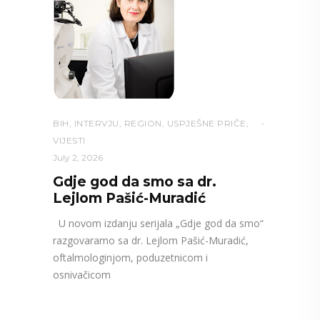
BIH
,
INTERVJU
,
REGION
,
USPJEŠNE PRIČE
,
VIJESTI
July 2, 2026
Gdje god da smo sa dr.
Lejlom Pašić-Muradić
U novom izdanju serijala „Gdje god da smo“
razgovaramo sa dr. Lejlom Pašić-Muradić,
oftalmologinjom, poduzetnicom i
osnivačicom