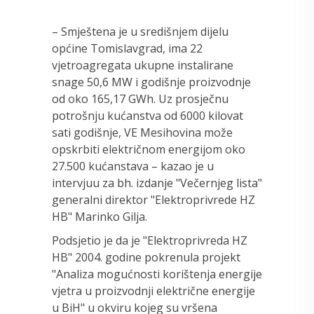
– Smještena je u središnjem dijelu
općine Tomislavgrad, ima 22
vjetroagregata ukupne instalirane
snage 50,6 MW i godišnje proizvodnje
od oko 165,17 GWh. Uz prosječnu
potrošnju kućanstva od 6000 kilovat
sati godišnje, VE Mesihovina može
opskrbiti električnom energijom oko
27.500 kućanstava – kazao je u
intervjuu za bh. izdanje "Večernjeg lista"
generalni direktor "Elektroprivrede HZ
HB" Marinko Gilja.
Podsjetio je da je "Elektroprivreda HZ
HB" 2004. godine pokrenula projekt
"Analiza mogućnosti korištenja energije
vjetra u proizvodnji električne energije
u BiH" u okviru kojeg su vršena