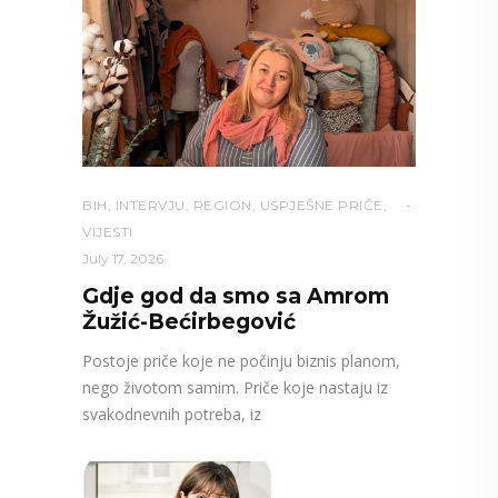
BIH
,
INTERVJU
,
REGION
,
USPJEŠNE PRIČE
,
VIJESTI
July 17, 2026
Gdje god da smo sa Amrom
Žužić-Bećirbegović
Postoje priče koje ne počinju biznis planom,
nego životom samim. Priče koje nastaju iz
svakodnevnih potreba, iz