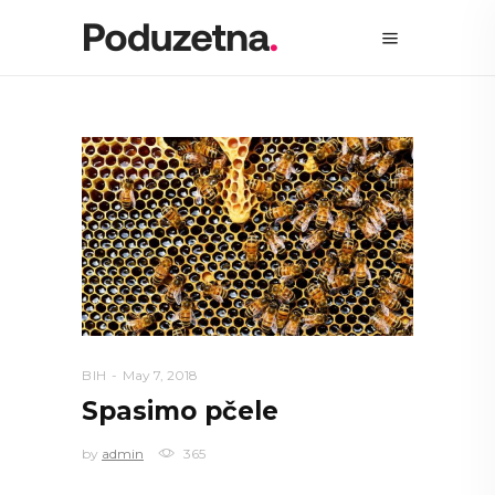
BIH
May 7, 2018
Spasimo pčele
by
admin
365