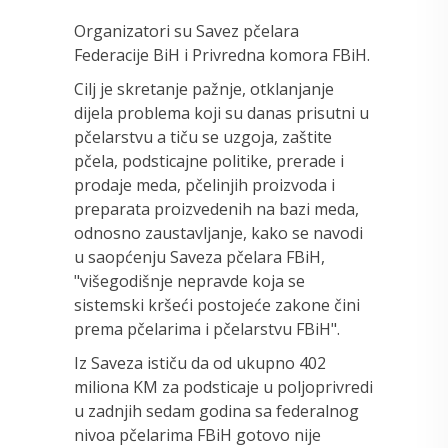
Organizatori su Savez pčelara
Federacije BiH i Privredna komora FBiH.
Cilj je skretanje pažnje, otklanjanje
dijela problema koji su danas prisutni u
pčelarstvu a tiču se uzgoja, zaštite
pčela, podsticajne politike, prerade i
prodaje meda, pčelinjih proizvoda i
preparata proizvedenih na bazi meda,
odnosno zaustavljanje, kako se navodi
u saopćenju Saveza pčelara FBiH,
"višegodišnje nepravde koja se
sistemski kršeći postojeće zakone čini
prema pčelarima i pčelarstvu FBiH".
Iz Saveza ističu da od ukupno 402
miliona KM za podsticaje u poljoprivredi
u zadnjih sedam godina sa federalnog
nivoa pčelarima FBiH gotovo nije