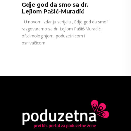
Gdje god da smo sa dr.
Lejlom Pašić-Muradić
U novom izdanju serijala „Gdje god da smo“
razgovaramo sa dr. Lejlom Pašić-Muradić,
oftalmologinjom, poduzetnicom i
osnivačicom