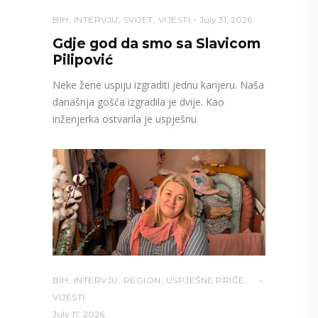
BIH
,
INTERVJU
,
SVIJET
,
VIJESTI
July 31, 2026
Gdje god da smo sa Slavicom
Pilipović
Neke žene uspiju izgraditi jednu karijeru. Naša
današnja gošća izgradila je dvije. Kao
inženjerka ostvarila je uspješnu
BIH
,
INTERVJU
,
REGION
,
USPJEŠNE PRIČE
,
VIJESTI
July 17, 2026