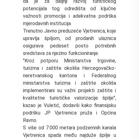
da je za daljnji razvoj turističkog
potencijala tog odredišta od ključne
važnosti promocija i adekvatna podrška
mjerodavnih institucija.
Trenutno Javno preduzeće Vjetrenica, koje
upravlja špiljom, od prodanih ulaznica
osigurava pedeset posto potrebnih
sredstava za njezino funkcioniranje.
"Kroz potporu Ministarstva trgovine,
turizma i zaštite okoliša Hercegovačko-
neretvanskog kantona i Federalnog
ministarstva turizma i zaštite okoliša
implementirani su važni projekti zaštite i
kvalitetne turističke valorizacije špilje",
kazao je Vuletić, dodavši kako finansijsku
podršku JP Vjetrenica pruža i Općina
Ravno.
S više od 7.000 metara podzemnih kanala
Vjetrenica spada među najduže špilje u