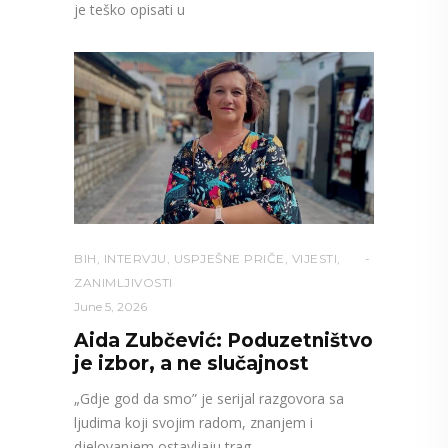
je teško opisati u
BIH
,
INTERVJU
,
USPJEŠNE PRIČE
,
VIJESTI
,
ZANIMLJIVOSTI
June 5, 2026
Aida Zubčević: Poduzetništvo
je izbor, a ne slučajnost
„Gdje god da smo” je serijal razgovora sa
ljudima koji svojim radom, znanjem i
djelovanjem ostavljaju trag