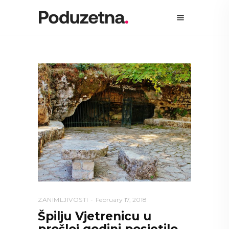
ZANIMLJIVOSTI
February 17, 2018
Špilju Vjetrenicu u
prošloj godini posjetilo