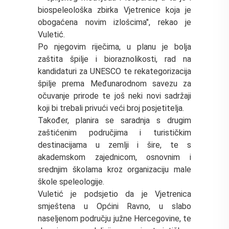
biospeleološka zbirka Vjetrenice koja je
obogaćena novim izlošcima", rekao je
Vuletić.
Po njegovim riječima, u planu je bolja
zaštita špilje i bioraznolikosti, rad na
kandidaturi za UNESCO te rekategorizacija
špilje prema Međunarodnom savezu za
očuvanje prirode te još neki novi sadržaji
koji bi trebali privući veći broj posjetitelja.
Također, planira se saradnja s drugim
zaštićenim područjima i turističkim
destinacijama u zemlji i šire, te s
akademskom zajednicom, osnovnim i
srednjim školama kroz organizaciju male
škole speleologije.
Vuletić je podsjetio da je Vjetrenica
smještena u Općini Ravno, u slabo
naseljenom području južne Hercegovine, te