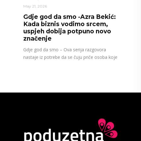
May 21, 2026
Gdje god da smo -Azra Bekić:
Kada biznis vodimo srcem,
uspjeh dobija potpuno novo
značenje
Gdje god da smo – Ova serija razgovora
nastaje iz potrebe da se čuju priče osoba koje