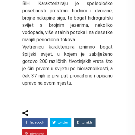
BiH. Karakteriziraju je speleološke
posebnosti prostrani hodnici i dvorane,
brojne nakupine siga, te bogat hidrografski
svijet s brojnim jezerima, nekoliko
vodopada, više stalnih potoka i na desetke
manjih periodičnih tokova.
Vjetrenicu karakterizira iznimno bogat
špiljski svijet, u kojem je zabilježeno
gotovo 200 različitih životinjskih vrsta što
je čini prvom u svijetu po bioraznolikosti, a
čak 37 njih je prvi put pronađeno i opisano
upravo na ovom mjestu.
facebook
twitter
tumblr
pinterest