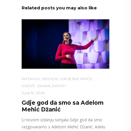
Related posts you may also like
INTERVJU
,
REGION
,
USPJEŠNE PRIČE
,
VIJESTI
,
ZANIMLJIVOSTI
June 19, 2026
Gdje god da smo sa Adelom
Mehić Džanić
U novom izdanju serijala Gdje god da smo
razgovaramo s Adelom Mehić Džanić. Adelu