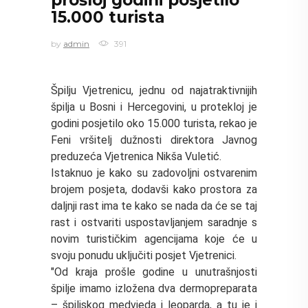
15.000 turista
by
admin
391
Špilju Vjetrenicu, jednu od najatraktivnijih
špilja u Bosni i Hercegovini, u protekloj je
godini posjetilo oko 15.000 turista, rekao je
Feni vršitelj dužnosti direktora Javnog
preduzeća Vjetrenica Nikša Vuletić.
Istaknuo je kako su zadovoljni ostvarenim
brojem posjeta, dodavši kako prostora za
daljnji rast ima te kako se nada da će se taj
rast i ostvariti uspostavljanjem saradnje s
novim turističkim agencijama koje će u
svoju ponudu uključiti posjet Vjetrenici.
"Od kraja prošle godine u unutrašnjosti
špilje imamo izložena dva dermopreparata
– špiljskog medvjeda i leoparda, a tu je i