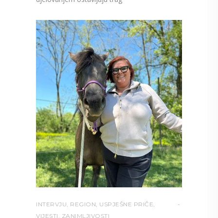
INTERVJU
,
REGION
,
USPJEŠNE PRIČE
,
VIJESTI
,
ZANIMLJIVOSTI