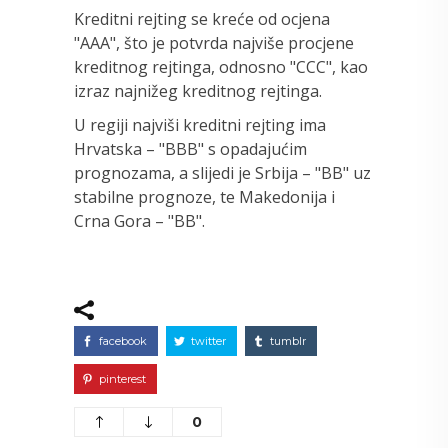
Kreditni rejting se kreće od ocjena
"AAA", što je potvrda najviše procjene
kreditnog rejtinga, odnosno "CCC", kao
izraz najnižeg kreditnog rejtinga.
U regiji najviši kreditni rejting ima
Hrvatska – "BBB" s opadajućim
prognozama, a slijedi je Srbija – "BB" uz
stabilne prognoze, te Makedonija i
Crna Gora – "BB".
facebook
twitter
tumblr
pinterest
0