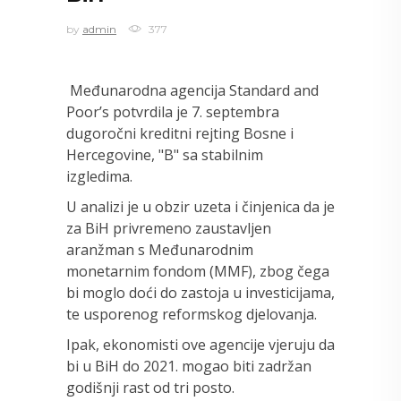
by
admin
377
Međunarodna agencija Standard and
Poor’s potvrdila je 7. septembra
dugoročni kreditni rejting Bosne i
Hercegovine, "B" sa stabilnim
izgledima.
U analizi je u obzir uzeta i činjenica da je
za BiH privremeno zaustavljen
aranžman s Međunarodnim
monetarnim fondom (MMF), zbog čega
bi moglo doći do zastoja u investicijama,
te usporenog reformskog djelovanja.
Ipak, ekonomisti ove agencije vjeruju da
bi u BiH do 2021. mogao biti zadržan
godišnji rast od tri posto.