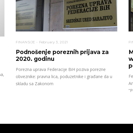
FINANSIJE
February 3, 2021
FI
Podnošenje poreznih prijava za
M
2020. godinu
w
p
Porezna uprava Federacije BiH poziva porezne
na,
Fe
obveznike: pravna lica, poduzetnike i građane da u
Am
skladu sa Zakonom
“P