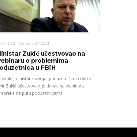
NANSIJE
January 27, 2021
inistar Zukić učestvovao na
ebinaru o problemima
oduzetnica u FBiH
deralni ministar razvoja, poduzetništva i obrta
ir Zukić učestvovao je danas na webinaru
repreke na putu poduzetnicama