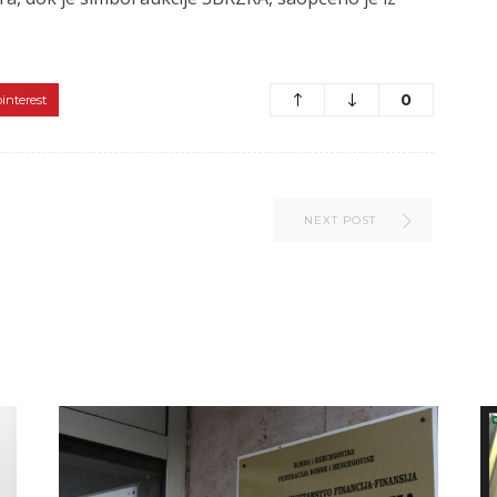
0
pinterest
NEXT POST