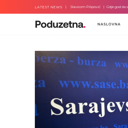
Gdje god da smo sa Slavicom Pilipović
Gdje god da smo s
LATEST NEWS
NASLOVNA
NASLOVNA