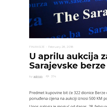
FINANSIJE
February 28, 2018
U aprilu aukcija 
Sarajevske berze
by
admin
374
Predmet kupovine bit će 322 dionice Berze od
ponuđena cijena na aukciji iznosi 500 KM po
Unos naloga je moguć od danas, 28. februar