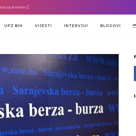
a Amrom Žužić-Bećirbegović
Gdje god da smo sa dr. Lejlom Pašić-Muradić
UPZ BIH
VIJESTI
INTERVJUI
BLOGOVI
UPZ BIH
VIJESTI
INTERVJUI
BLOGOVI