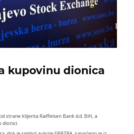
za kupovinu dionica
 strane klijenta Raiffeisen Bank d.d. BiH, a
 dionici.
a, dok je simbol aukcije SBRZRA, saopćeno je iz