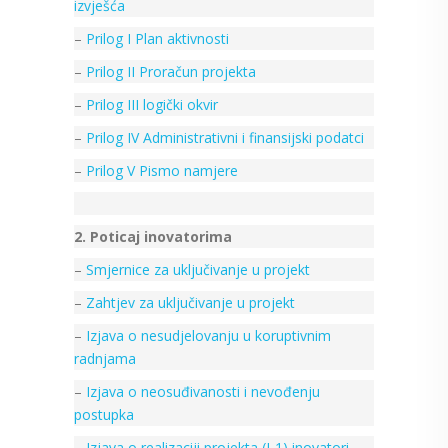
izvješća
–
Prilog I Plan aktivnosti
–
Prilog II Proračun projekta
–
Prilog III logički okvir
–
Prilog IV Administrativni i finansijski podatci
–
Prilog V Pismo namjere
2. Poticaj inovatorima
–
Smjernice za uključivanje u projekt
–
Zahtjev za uključivanje u projekt
–
Izjava o nesudjelovanju u koruptivnim
radnjama
–
Izjava o neosuđivanosti i nevođenju
postupka
–
Izjava o realizaciji projekta (I-1) inovatori