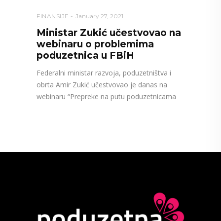
FINANSIJE
January 27, 2021
Ministar Zukić učestvovao na
webinaru o problemima
poduzetnica u FBiH
Federalni ministar razvoja, poduzetništva i
obrta Amir Zukić učestvovao je danas na
webinaru “Prepreke na putu poduzetnicama