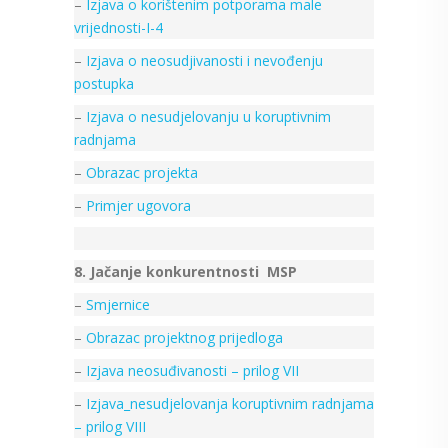
–
Izjava o korištenim potporama male
vrijednosti-I-4
–
Izjava o neosudjivanosti i nevođenju
postupka
–
Izjava o nesudjelovanju u koruptivnim
radnjama
–
Obrazac projekta
–
Primjer ugovora
8. Jačanje konkurentnosti MSP
–
Smjernice
–
Obrazac projektnog prijedloga
–
Izjava neosuđivanosti – prilog VII
–
Izjava_nesudjelovanja koruptivnim radnjama
– prilog VIII