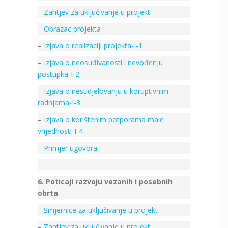
–
Zahtjev za uključivanje u projekt
–
Obrazac projekta
–
Izjava o realizaciji projekta-I-1
–
Izjava o neosuđivanosti i nevođenju
postupka-I-2
–
Izjava o nesudjelovanju u koruptivnim
radnjama-I-3
–
Izjava o korištenim potporama male
vrijednosti-I-4
–
Primjer ugovora
6. Poticaji razvoju vezanih i posebnih
obrta
–
Smjernice za uključivanje u projekt
–
Zahtjev za uključivanje u projekt