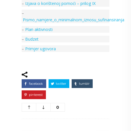
–
Izjava o korištenoj pomoći – prilog IX
–
Pismo_namjere_o_minimalnom_iznosu_sufinansiranja
–
Plan aktivnosti
–
Budzet
–
Primjer ugovora
facebook
twitter
tumblr
pinterest
0