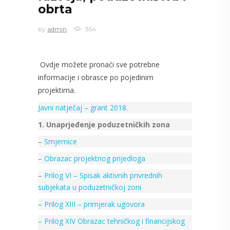
obrta
by
admin
354
Ovdje možete pronaći sve potrebne
informacije i obrasce po pojedinim
projektima.
Javni natječaj – grant 2018.
1. Unaprjeđenje poduzetničkih zona
–
Smjernice
–
Obrazac projektnog prijedloga
–
Prilog VI – Spisak aktivnih privrednih
subjekata u poduzetničkoj zoni
–
Prilog XIII – primjerak ugovora
–
Prilog XIV Obrazac tehničkog i financijskog