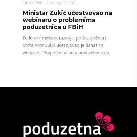
FINANSIJE
January 27, 2021
Ministar Zukić učestvovao na
webinaru o problemima
poduzetnica u FBiH
Federalni ministar razvoja, poduzetništva i
obrta Amir Zukić učestvovao je danas na
webinaru “Prepreke na putu poduzetnicama